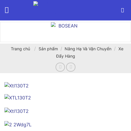
Bỏ
qua
nội
dung
/
/
/
Trang chủ
Sản phẩm
Nâng Hạ Và Vận Chuyển
Xe
Đẩy Hàng