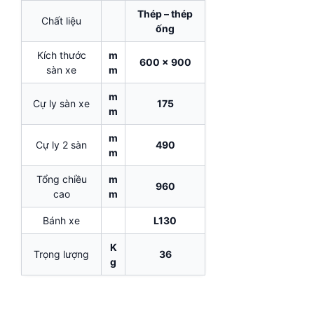
Thép – thép
Chất liệu
ống
Kích thước
m
600 x 900
sàn xe
m
m
Cự ly sàn xe
175
m
m
Cự ly 2 sàn
490
m
Tổng chiều
m
960
cao
m
Bánh xe
L130
K
Trọng lượng
36
g