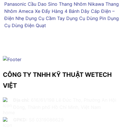
Panasonic
Cầu Dao Sino
Thang Nhôm Nikawa
Thang
Nhôm Ameca
Xe Đẩy Hàng 4 Bánh
Dây Cáp Điện –
Điện Nhẹ
Dụng Cụ Cầm Tay
Dụng Cụ Dùng Pin
Dụng
Cụ Dùng Điện
Quạt
CÔNG TY TNHH KỸ THUẬT WETECH
VIỆT
Địa chỉ:
616/61/198 Lê Đức Thọ, Phường An Hội
Đông, Thành phố Hồ Chí Minh, Việt Nam
GPKD:
Số 0319086629