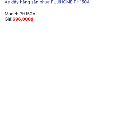
Xe đẩy hàng sàn nhựa FUJIHOME PH150A
Model:
PH150A
Giá:
696,000
₫