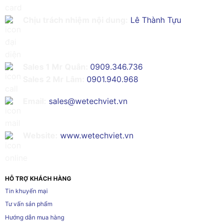
Chịu trách nhiệm nội dung:
Lê Thành Tựu
Sales 1 Mr Quân:
0909.346.736
Sales 2 Mr Lâm:
0901.940.968
Email:
sales@wetechviet.vn
Website:
www.wetechviet.vn
HỖ TRỢ KHÁCH HÀNG
Tin khuyến mại
Tư vấn sản phẩm
Hướng dẫn mua hàng