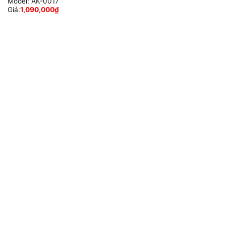
Model:
AK-0017
Giá:
1,090,000
₫