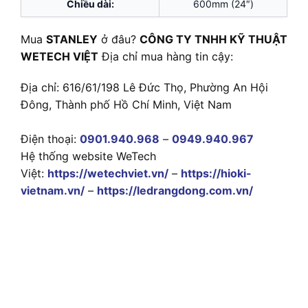
Chiều dài:
600mm (24″)
Mua
STANLEY
ở đâu?
CÔNG TY TNHH KỸ THUẬT
WETECH VIỆT
Địa chỉ mua hàng tin cậy:
Địa chỉ: 616/61/198 Lê Đức Thọ, Phường An Hội
Đông, Thành phố Hồ Chí Minh, Việt Nam
Điện thoại:
0901.940.968
–
0949.940.967
Hệ thống website WeTech
Việt:
https://wetechviet.vn/
–
https://hioki-
vietnam.vn/
–
https://ledrangdong.com.vn/