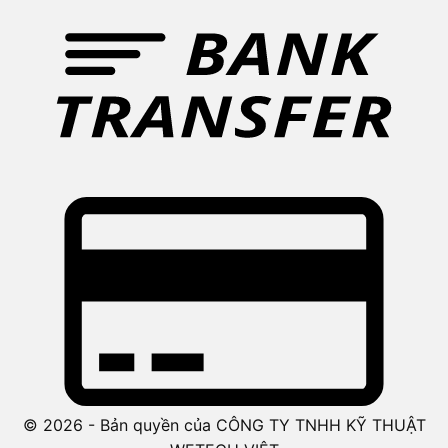
© 2026 - Bản quyền của CÔNG TY TNHH KỸ THUẬT