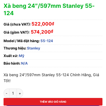
Xà beng 24″/597mm Stanley 55-
124
522,000
₫
Giá (chưa VAT):
₫
574,200
Giá (gồm VAT):
Model / Mã đặt hàng:
55-124
Thương hiệu:
Stanley
Xuất xứ:
Mỹ
Bảo hành:
N/A
Xà beng 24″/597mm Stanley 55-124 Chính Hãng, Giá
Tốt!
Xà beng 24"/597mm Stanley 55-124 số lượng
THÊM VÀO GIỎ HÀNG