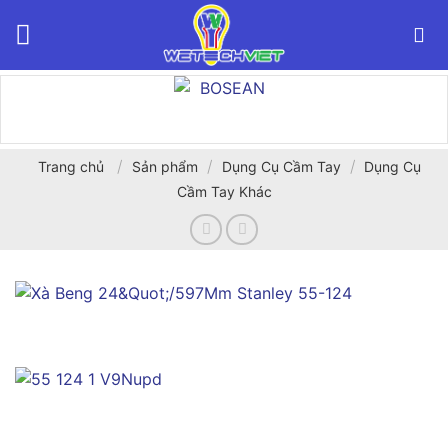
Bỏ
qua
nội
dung
/
/
/
Trang chủ
Sản phẩm
Dụng Cụ Cầm Tay
Dụng Cụ
Cầm Tay Khác