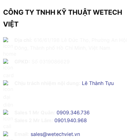
CÔNG TY TNHH KỸ THUẬT WETECH
VIỆT
Địa chỉ:
616/61/198 Lê Đức Thọ, Phường An Hội
Đông, Thành phố Hồ Chí Minh, Việt Nam
GPKD:
Số 0319086629
Chịu trách nhiệm nội dung:
Lê Thành Tựu
Sales 1 Mr Quân:
0909.346.736
Sales 2 Mr Lâm:
0901.940.968
Email:
sales@wetechviet.vn