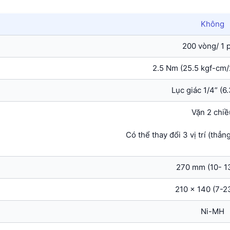
Không
200 vòng/ 1 
2.5 Nm (25.5 kgf-cm/2
Lục giác 1/4” (
Vặn 2 chiề
Có thể thay đổi 3 vị trí (thẳn
270 mm (10- 13
210 x 140 (7-2
Ni-MH