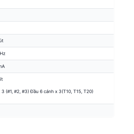
út
0Hz
mA
ít
x 3 (#1, #2, #3) Đầu 6 cánh x 3(T10, T15, T20)