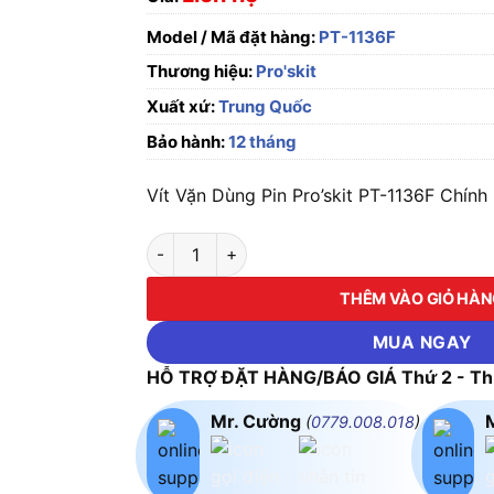
Model / Mã đặt hàng:
PT-1136F
Thương hiệu:
Pro'skit
Xuất xứ:
Trung Quốc
Bảo hành:
12 tháng
Vít Vặn Dùng Pin Pro’skit PT-1136F Chính
Vít Vặn Dùng Pin Pro'skit PT-1136F số lượng
THÊM VÀO GIỎ HÀ
MUA NGAY
HỖ TRỢ ĐẶT HÀNG/BÁO GIÁ Thứ 2 - Thứ
Mr. Cường
(
0779.008.018
)