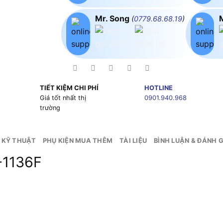
Mr. Song
(
0779.68.68.19
)
TIẾT KIỆM CHI PHÍ
HOTLINE
g
Giá tốt nhất thị
0901.940.968
trường
 KỸ THUẬT
PHỤ KIỆN MUA THÊM
TÀI LIỆU
BÌNH LUẬN & ĐÁNH G
T-1136F