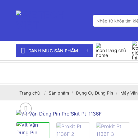
Bỏ
qua
Tìm
nội
kiếm:
dung
Trang chủ
DANH MỤC SẢN PHẨM
/
/
/
Trang chủ
Sản phẩm
Dụng Cụ Dùng Pin
Máy Vặn 