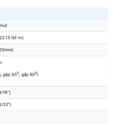
phút
2.13 lbf-in)
6.35mm)
u
0
0
g, gập 45
, gập 60
)
/16”)
3/32”)