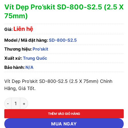
Vít Dẹp Pro’skit SD-800-S2.5 (2.5 X
75mm)
Liên hệ
Giá:
Model / Mã đặt hàng:
SD-800-S2.5
Thương hiệu:
Pro'skit
Xuất xứ:
Trung Quốc
Bảo hành:
N/A
Vít Dẹp Pro’skit SD-800-S2.5 (2.5 X 75mm) Chính
Hãng, Giá Tốt.
Vít Dẹp Pro'skit SD-800-S2.5 (2.5 X 75mm) số lượng
THÊM VÀO GIỎ HÀNG
MUA NGAY