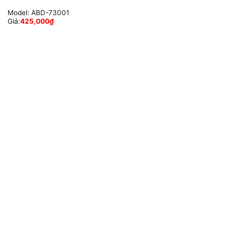
Model:
ABD-73001
Giá:
425,000
₫