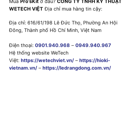
Mua
Pro’sKit
ở đâu?
CÔNG TY TNHH KỸ THUẬT
WETECH VIỆT
Địa chỉ mua hàng tin cậy:
Địa chỉ: 616/61/198 Lê Đức Thọ, Phường An Hội
Đông, Thành phố Hồ Chí Minh, Việt Nam
Điện thoại:
0901.940.968
–
0949.940.967
Hệ thống website WeTech
Việt:
https://wetechviet.vn/
–
https://hioki-
vietnam.vn/
–
https://ledrangdong.com.vn/