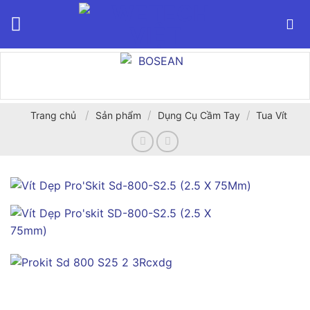
Bỏ
qua
nội
dung
/
/
/
Trang chủ
Sản phẩm
Dụng Cụ Cầm Tay
Tua Vít