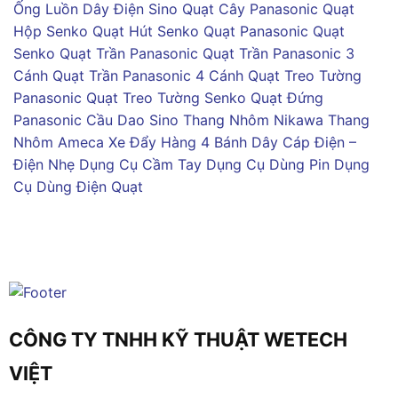
Ống Luồn Dây Điện Sino
Quạt Cây Panasonic
Quạt
Hộp Senko
Quạt Hút Senko
Quạt Panasonic
Quạt
Senko
Quạt Trần Panasonic
Quạt Trần Panasonic 3
Cánh
Quạt Trần Panasonic 4 Cánh
Quạt Treo Tường
Panasonic
Quạt Treo Tường Senko
Quạt Đứng
Panasonic
Cầu Dao Sino
Thang Nhôm Nikawa
Thang
Nhôm Ameca
Xe Đẩy Hàng 4 Bánh
Dây Cáp Điện –
Điện Nhẹ
Dụng Cụ Cầm Tay
Dụng Cụ Dùng Pin
Dụng
Cụ Dùng Điện
Quạt
CÔNG TY TNHH KỸ THUẬT WETECH
VIỆT