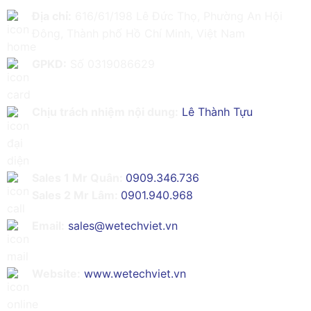
Địa chỉ:
616/61/198 Lê Đức Thọ, Phường An Hội
Đông, Thành phố Hồ Chí Minh, Việt Nam
GPKD:
Số 0319086629
Chịu trách nhiệm nội dung:
Lê Thành Tựu
Sales 1 Mr Quân:
0909.346.736
Sales 2 Mr Lâm:
0901.940.968
Email:
sales@wetechviet.vn
Website:
www.wetechviet.vn