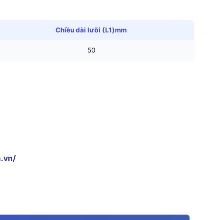
Chiều dài lưỡi (L1)mm
50
.vn/