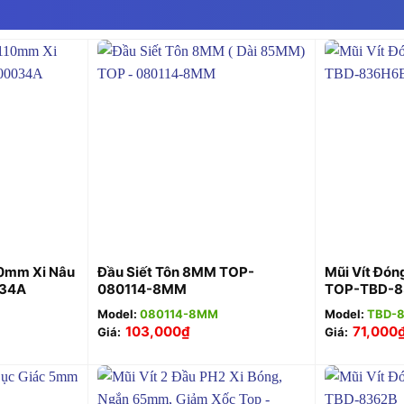
+
+
10mm Xi Nâu
Đầu Siết Tôn 8MM TOP-
Mũi Vít Đó
034A
080114-8MM
TOP-TBD-
Model:
080114-8MM
Model:
TBD-
103,000
₫
71,000
Giá:
Giá: