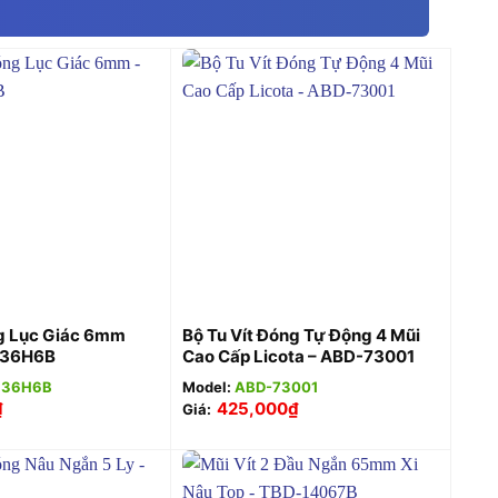
+
ng Lục Giác 6mm
Bộ Tu Vít Đóng Tự Động 4 Mũi
836H6B
Cao Cấp Licota – ABD-73001
836H6B
Model:
ABD-73001
₫
425,000
₫
Giá: