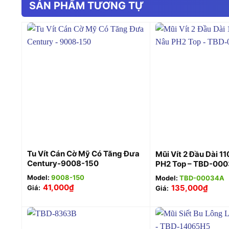
SẢN PHẨM TƯƠNG TỰ
+
+
Tu Vít Cán Cờ Mỹ Có Tăng Đưa
Mũi Vít 2 Đầu Dài 1
Century-9008-150
PH2 Top – TBD-00
Model:
9008-150
Model:
TBD-00034A
41,000
₫
135,000
₫
Giá:
Giá: