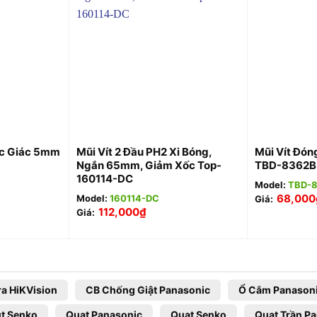
+
+
ục Giác 5mm
Mũi Vít 2 Đầu PH2 Xi Bóng,
Mũi Vít Đón
Ngắn 65mm, Giảm Xốc Top-
TBD-8362B
160114-DC
Model:
TBD-
68,000
Model:
160114-DC
Giá:
112,000
₫
Giá:
a HiKVision
CB Chống Giật Panasonic
Ổ Cắm Panason
t Senko
Quạt Panasonic
Quạt Senko
Quạt Trần P