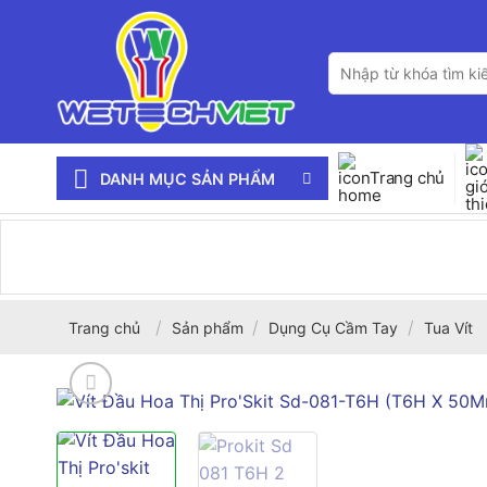
Bỏ
qua
Tìm
nội
kiếm:
dung
Trang chủ
DANH MỤC SẢN PHẨM
/
/
/
Trang chủ
Sản phẩm
Dụng Cụ Cầm Tay
Tua Vít