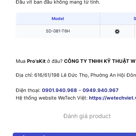
Đầu vít ban đầu không mang từ tính.
Model
SD-081-T6H
Mua
Pro’sKit
ở đâu?
CÔNG TY TNHH KỸ THUẬT W
Địa chỉ: 616/61/198 Lê Đức Thọ, Phường An Hội Đô
Điện thoại:
0901.940.968
–
0949.940.967
Hệ thống website WeTech Việt:
https://wetechviet.
Đánh giá product