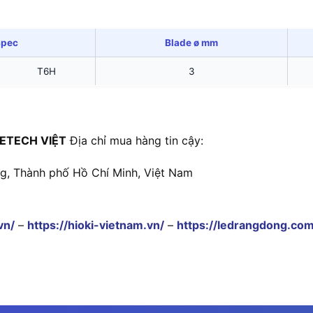
Spec
Blade ø mm
T6H
3
ETECH VIỆT
Địa chỉ mua hàng tin cậy:
ng, Thành phố Hồ Chí Minh, Việt Nam
vn/
–
https://hioki-vietnam.vn/
–
https://ledrangdong.com