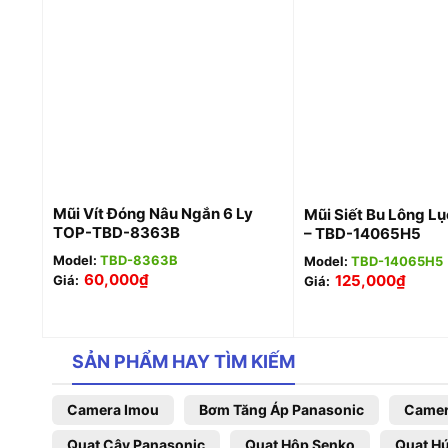
+
+
Mũi Vít Đóng Nâu Ngắn 6 Ly
Mũi Siết Bu Lông L
TOP-TBD-8363B
– TBD-14065H5
Model:
TBD-8363B
Model:
TBD-14065H5
60,000
₫
125,000
₫
Giá:
Giá:
SẢN PHẨM HAY TÌM KIẾM
Camera Imou
Bơm Tăng Áp Panasonic
Camer
Quạt Cây Panasonic
Quạt Hộp Senko
Quạt Hú