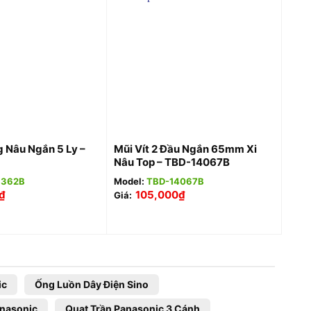
+
g Nâu Ngắn 5 Ly –
Mũi Vít 2 Đầu Ngắn 65mm Xi
Nâu Top – TBD-14067B
8362B
Model:
TBD-14067B
₫
105,000
₫
Giá:
ic
Ống Luồn Dây Điện Sino
anasonic
Quạt Trần Panasonic 3 Cánh