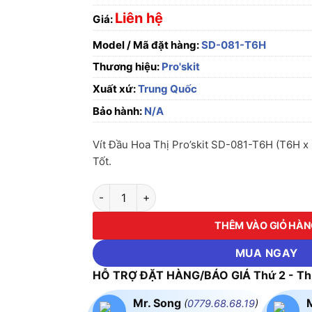
Liên hệ
Giá:
Model / Mã đặt hàng:
SD-081-T6H
Thương hiệu:
Pro'skit
Xuất xứ:
Trung Quốc
Bảo hành:
N/A
Vít Đầu Hoa Thị Pro’skit SD-081-T6H (T6H 
Tốt.
Vít Đầu Hoa Thị Pro'skit SD-081-T6H (T6H x
THÊM VÀO GIỎ HÀ
MUA NGAY
HỖ TRỢ ĐẶT HÀNG/BÁO GIÁ Thứ 2 - Thứ
Mr. Song
(
0779.68.68.19
)