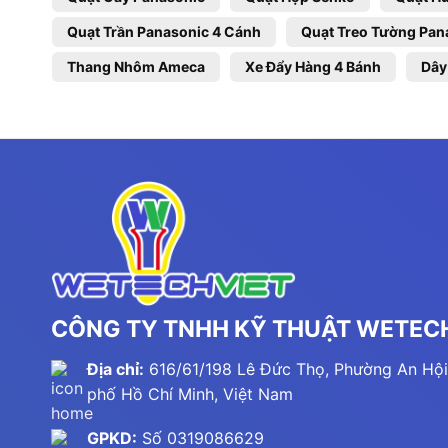
Quạt Trần Panasonic 4 Cánh
Quạt Treo Tường Pan
Thang Nhôm Ameca
Xe Đẩy Hàng 4 Bánh
Dây
CÔNG TY TNHH KỸ THUẬT WETECH
Địa chỉ:
616/61/198 Lê Đức Thọ, Phường An Hội
phố Hồ Chí Minh, Việt Nam
GPKD:
Số 0319086629