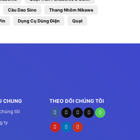
Cầu Dao Sino
Thang Nhôm Nikawa
Pin
Dụng Cụ Dùng Điện
Quạt
ỆU CHUNG
THEO DÕI CHÚNG TÔI
chúng tôi
g ty