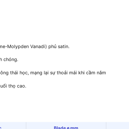
ome-Molypden Vanadi) phủ satin.
h chóng.
ông thái học, mạng lại sự thoải mái khi cầm nắm
uổi thọ cao.
c
Blade ø mm