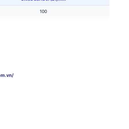
100
om.vn/