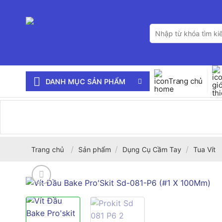
Bỏ
qua
Tìm
nội
kiếm:
dung
Trang chủ
DANH MỤC SẢN PHẨM
/
/
/
Trang chủ
Sản phẩm
Dụng Cụ Cầm Tay
Tua Vít