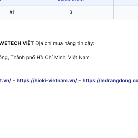
#1
3
WETECH VIỆT
Địa chỉ mua hàng tin cậy:
ông, Thành phố Hồ Chí Minh, Việt Nam
t.vn/
–
https://hioki-vietnam.vn/
–
https://ledrangdong.c