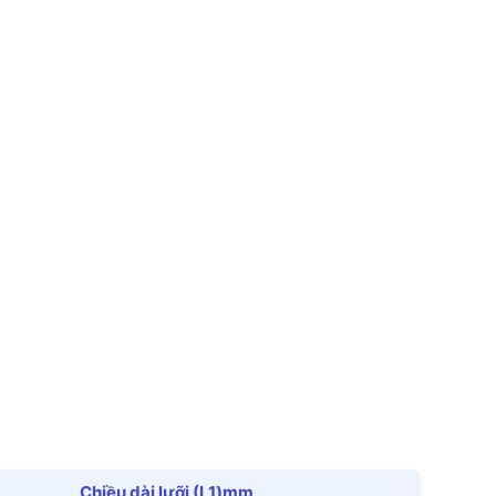
Chiều dài lưỡi (L1)mm