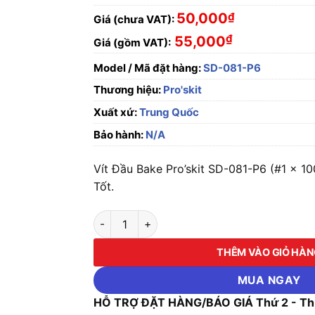
50,000
₫
Giá (chưa VAT):
₫
55,000
Giá (gồm VAT):
Model / Mã đặt hàng:
SD-081-P6
Thương hiệu:
Pro'skit
Xuất xứ:
Trung Quốc
Bảo hành:
N/A
Vít Đầu Bake Pro’skit SD-081-P6 (#1 x 1
Tốt.
Vít Đầu Bake Pro'skit SD-081-P6 (#1 x 100m
THÊM VÀO GIỎ HÀ
MUA NGAY
HỖ TRỢ ĐẶT HÀNG/BÁO GIÁ Thứ 2 - Thứ