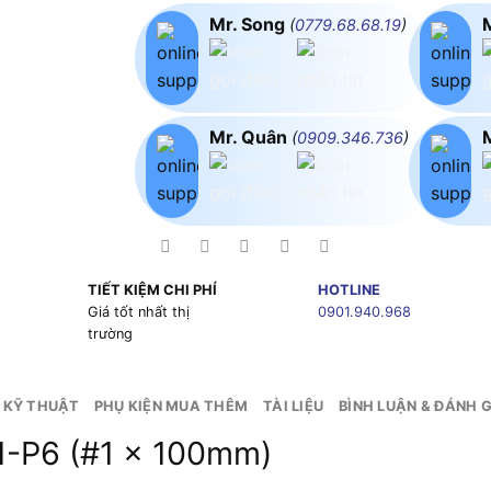
Mr. Song
(
0779.68.68.19
)
Mr. Quân
(
0909.346.736
)
TIẾT KIỆM CHI PHÍ
HOTLINE
g
Giá tốt nhất thị
0901.940.968
trường
 KỸ THUẬT
PHỤ KIỆN MUA THÊM
TÀI LIỆU
BÌNH LUẬN & ĐÁNH G
81-P6 (#1 x 100mm)