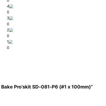
0
4
0
3
0
2
0
1
0
ầu Bake Pro’skit SD-081-P6 (#1 x 100mm)”