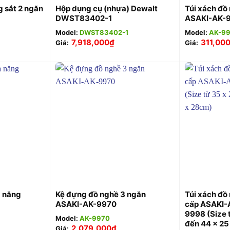
 sắt 2 ngăn
Hộp dụng cụ (nhựa) Dewalt
Túi xách đồ
DWST83402-1
ASAKI-AK-
Model:
DWST83402-1
Model:
AK-9
7,918,000
₫
311,00
Giá:
Giá:
+
+
a năng
Kệ đựng đồ nghề 3 ngăn
Túi xách đồ
ASAKI-AK-9970
cấp ASAKI-
9998 (Size 
Model:
AK-9970
đến 44 x 25
2,079,000
₫
Giá: