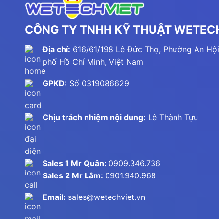
CÔNG TY TNHH KỸ THUẬT WETECH
Địa chỉ:
616/61/198 Lê Đức Thọ, Phường An Hội
phố Hồ Chí Minh, Việt Nam
GPKD:
Số 0319086629
Chịu trách nhiệm nội dung:
Lê Thành Tựu
Sales 1 Mr Quân:
0909.346.736
Sales 2 Mr Lâm:
0901.940.968
Email:
sales@wetechviet.vn