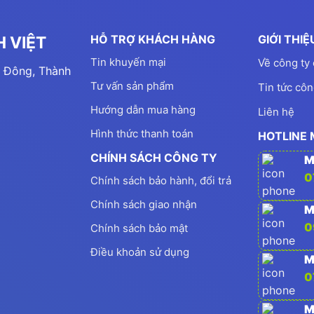
HỖ TRỢ KHÁCH HÀNG
GIỚI THI
 VIỆT
Tin khuyến mại
Về công ty 
 Đông, Thành
Tư vấn sản phẩm
Tin tức côn
Hướng dẫn mua hàng
Liên hệ
Hình thức thanh toán
HOTLINE
CHÍNH SÁCH CÔNG TY
M
0
Chính sách bảo hành, đổi trả
Chính sách giao nhận
M
0
Chính sách bảo mật
Điều khoản sử dụng
M
0
M