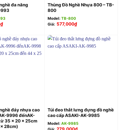
 nghề đa năng
Thùng Đồ Nghề Nhựa 800 – TB-
9993
800
993
Model:
TB-800
0
₫
577,000
₫
Giá:
+
 nghề đáy nhựa cao
Túi đeo thắt lưng đựng đồ nghề
AK-9996 đếnAK-
cao cấp ASAKI-AK-9985
từ 35 x 20 x 25cm
Model:
AK-9985
 x 28cm)
279,000
₫
Giá: