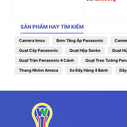
SẢN PHẨM HAY TÌM KIẾM
Camera Imou
Bơm Tăng Áp Panasonic
Camer
Quạt Cây Panasonic
Quạt Hộp Senko
Quạt Hú
Quạt Trần Panasonic 4 Cánh
Quạt Treo Tường Pan
Thang Nhôm Ameca
Xe Đẩy Hàng 4 Bánh
Dây