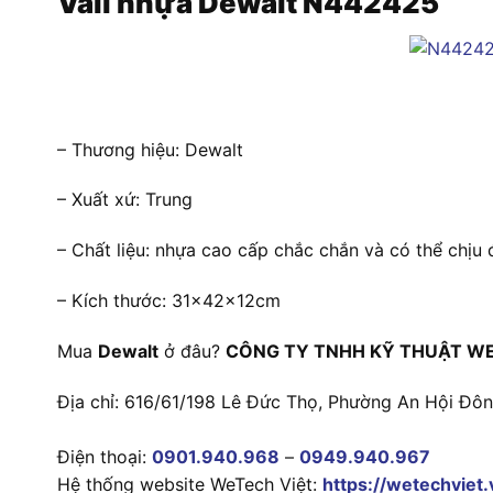
Vali nhựa Dewalt N442425
– Thương hiệu: Dewalt
– Xuất xứ: Trung
– Chất liệu: nhựa cao cấp chắc chắn và có thể chịu
– Kích thước: 31x42x12cm
Mua
Dewalt
ở đâu?
CÔNG TY TNHH KỸ THUẬT WE
Địa chỉ: 616/61/198 Lê Đức Thọ, Phường An Hội Đô
Điện thoại:
0901.940.968
–
0949.940.967
Hệ thống website WeTech Việt:
https://wetechviet.