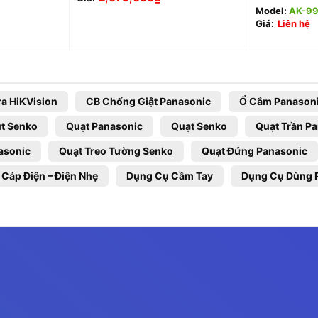
Model:
AK-9
Giá:
Liên hệ
a HiKVision
CB Chống Giật Panasonic
Ổ Cắm Panason
t Senko
Quạt Panasonic
Quạt Senko
Quạt Trần P
asonic
Quạt Treo Tường Senko
Quạt Đứng Panasonic
 Cáp Điện – Điện Nhẹ
Dụng Cụ Cầm Tay
Dụng Cụ Dùng 