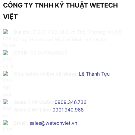
CÔNG TY TNHH KỸ THUẬT WETECH
VIỆT
Địa chỉ:
616/61/198 Lê Đức Thọ, Phường An Hội
Đông, Thành phố Hồ Chí Minh, Việt Nam
GPKD:
Số 0319086629
Chịu trách nhiệm nội dung:
Lê Thành Tựu
Sales 1 Mr Quân:
0909.346.736
Sales 2 Mr Lâm:
0901.940.968
Email:
sales@wetechviet.vn