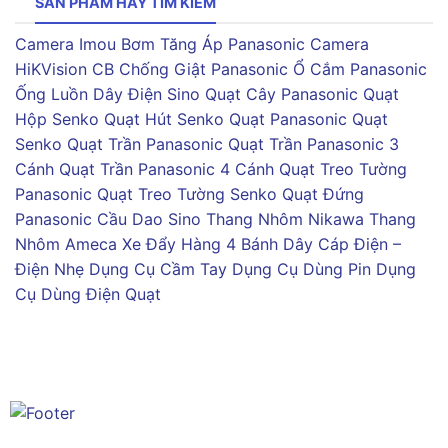
SẢN PHẨM HAY TÌM KIẾM
Camera Imou
Bơm Tăng Áp Panasonic
Camera
HiKVision
CB Chống Giật Panasonic
Ổ Cắm Panasonic
Ống Luồn Dây Điện Sino
Quạt Cây Panasonic
Quạt
Hộp Senko
Quạt Hút Senko
Quạt Panasonic
Quạt
Senko
Quạt Trần Panasonic
Quạt Trần Panasonic 3
Cánh
Quạt Trần Panasonic 4 Cánh
Quạt Treo Tường
Panasonic
Quạt Treo Tường Senko
Quạt Đứng
Panasonic
Cầu Dao Sino
Thang Nhôm Nikawa
Thang
Nhôm Ameca
Xe Đẩy Hàng 4 Bánh
Dây Cáp Điện –
Điện Nhẹ
Dụng Cụ Cầm Tay
Dụng Cụ Dùng Pin
Dụng
Cụ Dùng Điện
Quạt