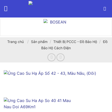
Bỏ
qua
nội
dung
/
/
/
Trang chủ
Sản phẩm
Thiết Bị PCCC - Đồ Bảo Hộ
Đồ
Bảo Hộ Cách Điện