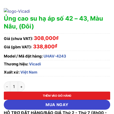
Ủng cao su hạ áp số 42 – 43, Màu
Nâu, (Đôi)
308,000
₫
Giá (chưa VAT):
₫
338,800
Giá (gồm VAT):
Model / Mã đặt hàng:
UHAV-4243
Thương hiệu:
Vicadi
Xuất xứ:
Việt Nam
Ủng cao su hạ áp số 42 - 43, Màu Nâu, (Đôi) số lượng
THÊM VÀO GIỎ HÀNG
MUA NGAY
HỖ TRỢ ĐẶT HÀNG/BÁO GIÁ Thứ 2 - Thứ 7 (8h00 -