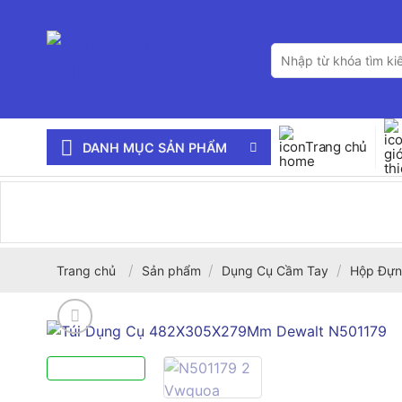
Bỏ
qua
Tìm
nội
kiếm:
dung
Trang chủ
DANH MỤC SẢN PHẨM
/
/
/
Trang chủ
Sản phẩm
Dụng Cụ Cầm Tay
Hộp Đựn