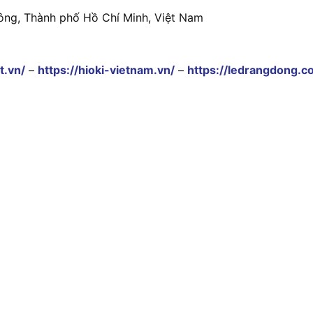
ông, Thành phố Hồ Chí Minh, Việt Nam
t.vn/
–
https://hioki-vietnam.vn/
–
https://ledrangdong.c