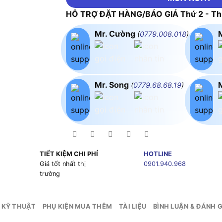
HỖ TRỢ ĐẶT HÀNG/BÁO GIÁ Thứ 2 - Thứ
Mr. Cường
(
0779.008.018
)
Mr. Song
(
0779.68.68.19
)
TIẾT KIỆM CHI PHÍ
HOTLINE
g
Giá tốt nhất thị
0901.940.968
trường
 KỸ THUẬT
PHỤ KIỆN MUA THÊM
TÀI LIỆU
BÌNH LUẬN & ĐÁNH G