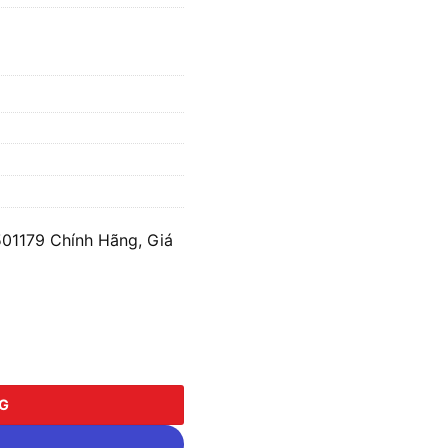
1179 Chính Hãng, Giá
79 số lượng
NG