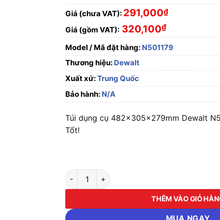
291,000
₫
Giá (chưa VAT):
₫
320,100
Giá (gồm VAT):
Model / Mã đặt hàng:
N501179
Thương hiệu:
Dewalt
Xuất xứ:
Trung Quốc
Bảo hành:
N/A
Túi dụng cụ 482x305x279mm Dewalt N50
Tốt!
Túi dụng cụ 482x305x279mm Dewalt N5011
THÊM VÀO GIỎ HÀ
MUA NGAY