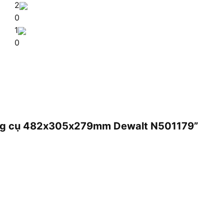
2
0
1
0
 dụng cụ 482x305x279mm Dewalt N501179”