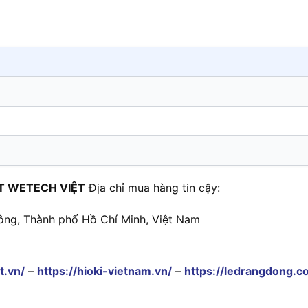
T WETECH VIỆT
Địa chỉ mua hàng tin cậy:
ông, Thành phố Hồ Chí Minh, Việt Nam
t.vn/
–
https://hioki-vietnam.vn/
–
https://ledrangdong.c