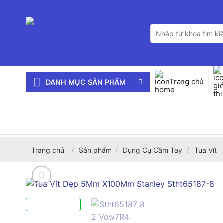
Bỏ
qua
Tìm
nội
kiếm:
dung
Trang chủ
DANH MỤC SẢN PHẨM
/
/
/
Trang chủ
Sản phẩm
Dụng Cụ Cầm Tay
Tua Vít