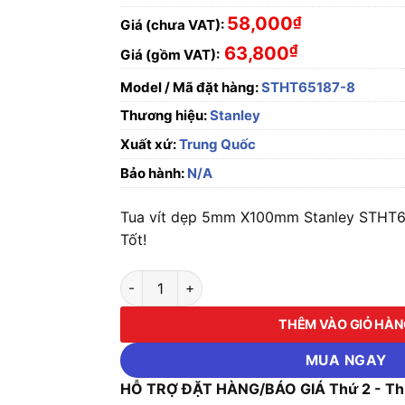
58,000
₫
Giá (chưa VAT):
₫
63,800
Giá (gồm VAT):
Model / Mã đặt hàng:
STHT65187-8
Thương hiệu:
Stanley
Xuất xứ:
Trung Quốc
Bảo hành:
N/A
Tua vít dẹp 5mm X100mm Stanley STHT6
Tốt!
Tua vít dẹp 5mm X100mm Stanley STHT6518
THÊM VÀO GIỎ HÀ
MUA NGAY
HỖ TRỢ ĐẶT HÀNG/BÁO GIÁ Thứ 2 - Thứ