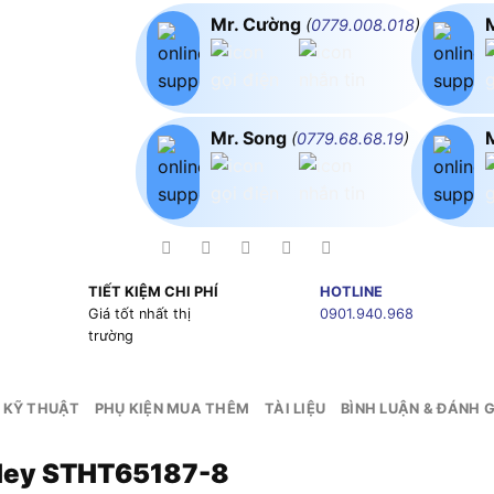
Mr. Cường
(
0779.008.018
)
Mr. Song
(
0779.68.68.19
)
TIẾT KIỆM CHI PHÍ
HOTLINE
g
Giá tốt nhất thị
0901.940.968
trường
 KỸ THUẬT
PHỤ KIỆN MUA THÊM
TÀI LIỆU
BÌNH LUẬN & ĐÁNH G
ley STHT65187-8