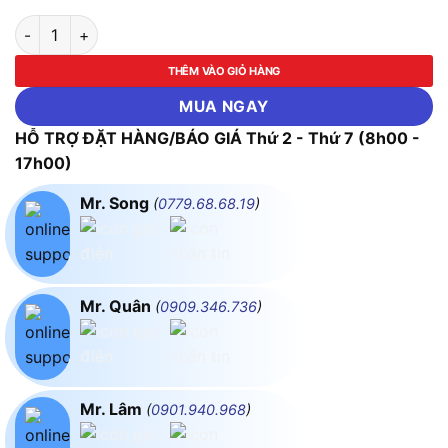
Thước lá đo khe hở ASAKI-AK-0136 đến AK-0142 (Size từ 100 
THÊM VÀO GIỎ HÀNG
MUA NGAY
HỖ TRỢ ĐẶT HÀNG/BÁO GIÁ Thứ 2 - Thứ 7 (8h00 -
17h00)
Mr. Song
(
0779.68.68.19
)
Mr. Quân
(
0909.346.736
)
Mr. Lâm
(
0901.940.968
)