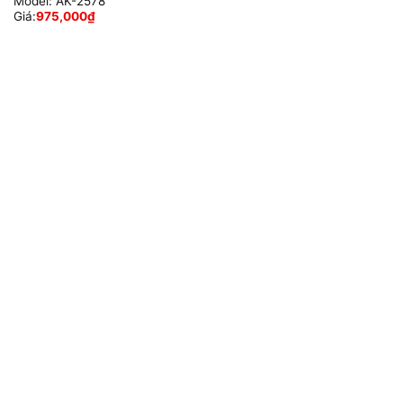
Model:
AK-2578
Giá:
975,000
₫