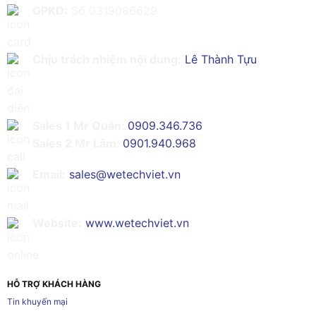
GPKD:
Số 0319086629
Chịu trách nhiệm nội dung:
Lê Thành Tựu
Sales 1 Mr Quân:
0909.346.736
Sales 2 Mr Lâm:
0901.940.968
Email:
sales@wetechviet.vn
Website:
www.wetechviet.vn
HỖ TRỢ KHÁCH HÀNG
Tin khuyến mại