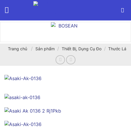
Bỏ
qua
nội
dung
/
/
/
Trang chủ
Sản phẩm
Thiết Bị, Dụng Cụ Đo
Thước Lá