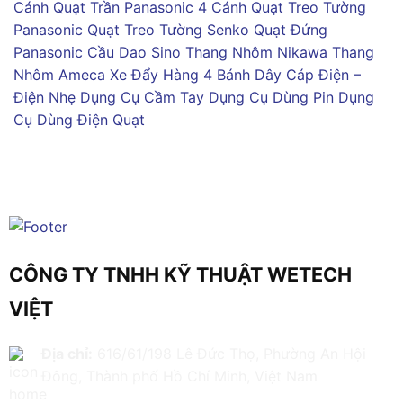
Cánh
Quạt Trần Panasonic 4 Cánh
Quạt Treo Tường
Panasonic
Quạt Treo Tường Senko
Quạt Đứng
Panasonic
Cầu Dao Sino
Thang Nhôm Nikawa
Thang
Nhôm Ameca
Xe Đẩy Hàng 4 Bánh
Dây Cáp Điện –
Điện Nhẹ
Dụng Cụ Cầm Tay
Dụng Cụ Dùng Pin
Dụng
Cụ Dùng Điện
Quạt
CÔNG TY TNHH KỸ THUẬT WETECH
VIỆT
Địa chỉ:
616/61/198 Lê Đức Thọ, Phường An Hội
Đông, Thành phố Hồ Chí Minh, Việt Nam