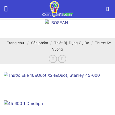
Bỏ
qua
nội
dung
/
/
/
Trang chủ
Sản phẩm
Thiết Bị, Dụng Cụ Đo
Thước Ke
Vuông