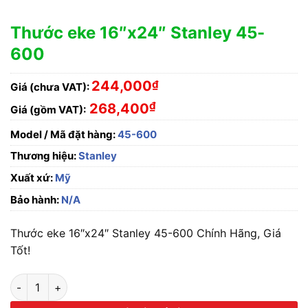
Thước eke 16″x24″ Stanley 45-
600
244,000
₫
Giá (chưa VAT):
₫
268,400
Giá (gồm VAT):
Model / Mã đặt hàng:
45-600
Thương hiệu:
Stanley
Xuất xứ:
Mỹ
Bảo hành:
N/A
Thước eke 16″x24″ Stanley 45-600 Chính Hãng, Giá
Tốt!
Thước eke 16"x24" Stanley 45-600 số lượng