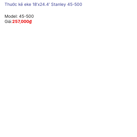
Thước kẻ eke 18’x24.4′ Stanley 45-500
Model:
45-500
Giá:
257,000
₫