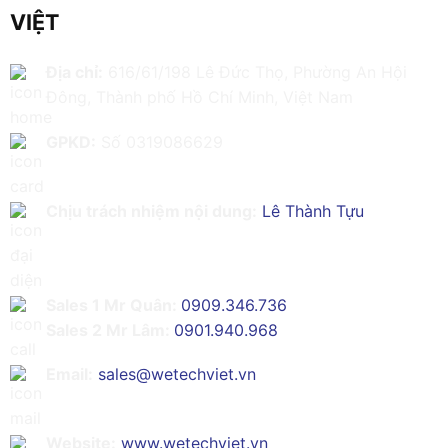
VIỆT
Địa chỉ:
616/61/198 Lê Đức Thọ, Phường An Hội
Đông, Thành phố Hồ Chí Minh, Việt Nam
GPKD:
Số 0319086629
Chịu trách nhiệm nội dung:
Lê Thành Tựu
Sales 1 Mr Quân:
0909.346.736
Sales 2 Mr Lâm:
0901.940.968
Email:
sales@wetechviet.vn
Website:
www.wetechviet.vn