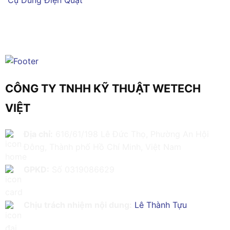
Cụ Dùng Điện
Quạt
CÔNG TY TNHH KỸ THUẬT WETECH
VIỆT
Địa chỉ:
616/61/198 Lê Đức Thọ, Phường An Hội
Đông, Thành phố Hồ Chí Minh, Việt Nam
GPKD:
Số 0319086629
Chịu trách nhiệm nội dung:
Lê Thành Tựu