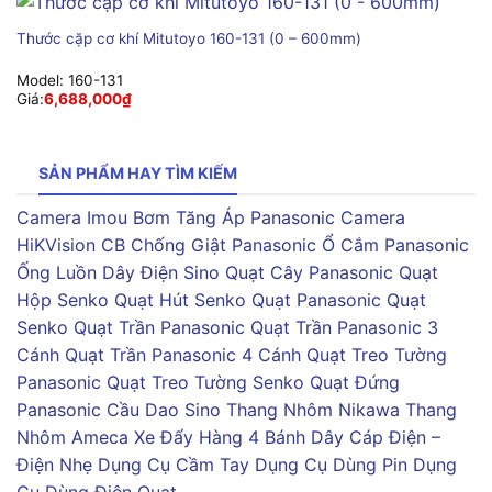
Thước cặp cơ khí Mitutoyo 160-131 (0 – 600mm)
Model:
160-131
Giá:
6,688,000
₫
SẢN PHẨM HAY TÌM KIẾM
Camera Imou
Bơm Tăng Áp Panasonic
Camera
HiKVision
CB Chống Giật Panasonic
Ổ Cắm Panasonic
Ống Luồn Dây Điện Sino
Quạt Cây Panasonic
Quạt
Hộp Senko
Quạt Hút Senko
Quạt Panasonic
Quạt
Senko
Quạt Trần Panasonic
Quạt Trần Panasonic 3
Cánh
Quạt Trần Panasonic 4 Cánh
Quạt Treo Tường
Panasonic
Quạt Treo Tường Senko
Quạt Đứng
Panasonic
Cầu Dao Sino
Thang Nhôm Nikawa
Thang
Nhôm Ameca
Xe Đẩy Hàng 4 Bánh
Dây Cáp Điện –
Điện Nhẹ
Dụng Cụ Cầm Tay
Dụng Cụ Dùng Pin
Dụng