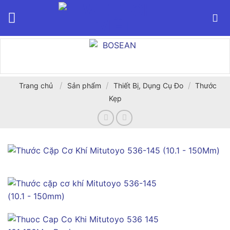
Bỏ
qua
nội
dung
/
/
/
Trang chủ
Sản phẩm
Thiết Bị, Dụng Cụ Đo
Thước
Kẹp