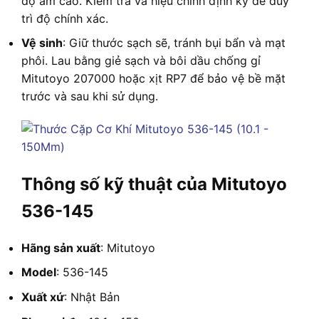
độ ẩm cao. Kiểm tra và hiệu chỉnh định kỳ để duy
trì độ chính xác.
Vệ sinh
: Giữ thước sạch sẽ, tránh bụi bẩn và mạt
phôi. Lau bằng giẻ sạch và bôi dầu chống gỉ
Mitutoyo 207000 hoặc xịt RP7 để bảo vệ bề mặt
trước và sau khi sử dụng.
Thông số kỹ thuật của Mitutoyo
536-145
Hãng sản xuất
: Mitutoyo
Model
: 536-145
Xuất xứ
: Nhật Bản