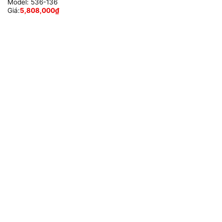
Model:
536-136
Giá:
5,808,000
₫