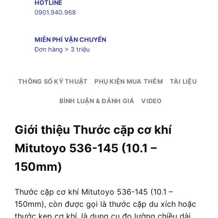
HOTLINE
0901.940.968
MIỄN PHÍ VẬN CHUYỂN
Đơn hàng > 3 triệu
THÔNG SỐ KỸ THUẬT
PHỤ KIỆN MUA THÊM
TÀI LIỆU
BÌNH LUẬN & ĐÁNH GIÁ
VIDEO
Giới thiệu Thước cặp cơ khí
Mitutoyo 536-145 (10.1 –
150mm)
Thước cặp cơ khí Mitutoyo 536-145 (10.1 –
150mm), còn được gọi là thước cặp du xích hoặc
thước kẹp cơ khí, là dụng cụ đo lường chiều dài