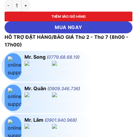
Thước cặp cơ khí Mitutoyo 536-145 (10.1 - 150mm) số lượng
THÊM VÀO GIỎ HÀNG
MUA NGAY
HỖ TRỢ ĐẶT HÀNG/BÁO GIÁ Thứ 2 - Thứ 7 (8h00 -
17h00)
Mr. Song
(
0779.68.68.19
)
Mr. Quân
(
0909.346.736
)
Mr. Lâm
(
0901.940.968
)