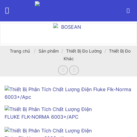
Bỏ
qua
nội
dung
/
/
/
Trang chủ
Sản phẩm
Thiết Bị Đo Lường
Thiết Bị Đo
Khác