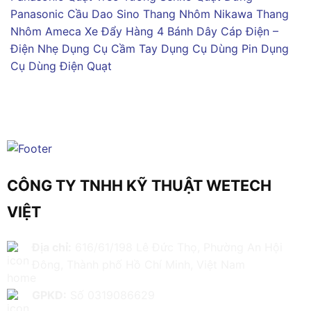
Panasonic
Cầu Dao Sino
Thang Nhôm Nikawa
Thang
Nhôm Ameca
Xe Đẩy Hàng 4 Bánh
Dây Cáp Điện –
Điện Nhẹ
Dụng Cụ Cầm Tay
Dụng Cụ Dùng Pin
Dụng
Cụ Dùng Điện
Quạt
CÔNG TY TNHH KỸ THUẬT WETECH
VIỆT
Địa chỉ:
616/61/198 Lê Đức Thọ, Phường An Hội
Đông, Thành phố Hồ Chí Minh, Việt Nam
GPKD:
Số 0319086629