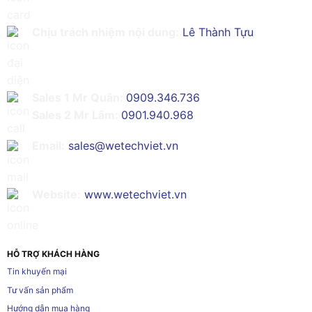
Chịu trách nhiệm nội dung:
Lê Thành Tựu
Sales 1 Mr Quân:
0909.346.736
Sales 2 Mr Lâm:
0901.940.968
Email:
sales@wetechviet.vn
Website:
www.wetechviet.vn
HỖ TRỢ KHÁCH HÀNG
Tin khuyến mại
Tư vấn sản phẩm
Hướng dẫn mua hàng