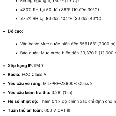
Không ngưng tụ (50°F [10°C])
≤80% RH tại 50 đến 86°F (10 đến 30°C)
≤75% RH tại 86 đến 104°F (30 đến 40°C)
Độ cao:
Vận hành: Mực nước biển đến 6561.68′ (2000 m)
Bảo quản: Mực nước biển đến 39,370.1′ (12,000 
Xếp hạng IP:
IP40
Radio:
FCC Class A
Yêu cầu về rung:
MIL-PRF-28800F: Class 2
Yêu cầu kiểm tra thả:
3.28′ (1 m)
Hệ số nhiệt độ:
Thêm 0.1 x độ chính xác chỉ định cho 
Tuân thủ an toàn:
600 V CAT III