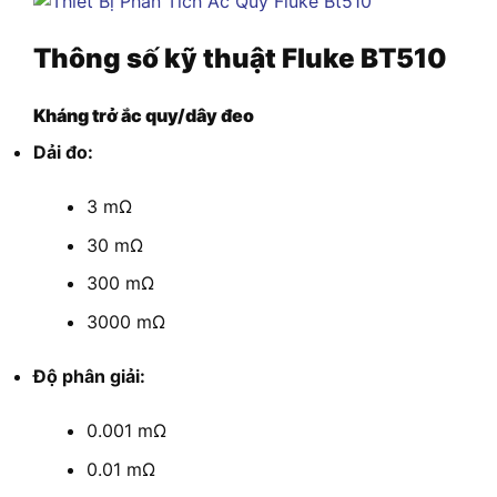
Thông số kỹ thuật Fluke BT510
Kháng trở ắc quy/dây đeo
Dải đo:
3 mΩ
30 mΩ
300 mΩ
3000 mΩ
Độ phân giải:
0.001 mΩ
0.01 mΩ