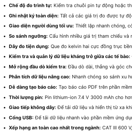
Chế độ đo trình tự:
Kiểm tra chuỗi pin tự động hoặc th
Ghi nhật ký toàn diện:
Tất cả các giá trị đo được tự độn
Giao diện người dùng tối ưu:
Thiết lập nhanh chóng, có
So sánh ngưỡng:
Cấu hình nhiều giá trị tham chiếu và
Dây đo tiện dụng:
Que đo kelvin hai cực đồng trục bền 
Kiểm tra và quản lý dữ liệu kháng trở giữa các tế bào:
Mở rộng đầu dò kiểm tra:
Đầu dò dài, thẳng và góc ch
Phân tích dữ liệu nâng cao:
Nhanh chóng so sánh xu hư
Dễ dàng tạo báo cáo:
Tạo báo cáo PDF trên phần mềm P
Thời lượng pin:
Pin lithium-ion 7.4 V 3000 mAh cho hơn
Giao tiếp không dây:
Để tải dữ liệu và hiển thị từ xa 
Cổng USB:
Để tải dữ liệu nhanh vào phần mềm ứng dụn
Xếp hạng an toàn cao nhất trong ngành:
CAT III 600 V