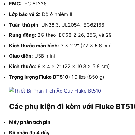
EMC:
IEC 61326
Lớp bảo vệ 2:
Độ ô nhiễm II
Tuân thủ pin:
UN38.3, UL2054, IEC62133
Rung động:
2G theo IEC68-2-26, 25G, và 29
Kích thước màn hình:
3 x 2.2″ (7.7 x 5.6 cm)
Giao diện:
USB mini
Kích thước:
9 x 4 x 2″ (22 x 10.3 x 5.8 cm)
Trọng lượng Fluke BT510:
1.9 lbs (850 g)
Các phụ kiện đi kèm với Fluke BT51
Máy phân tích pin
Bộ chân đo 4 dây