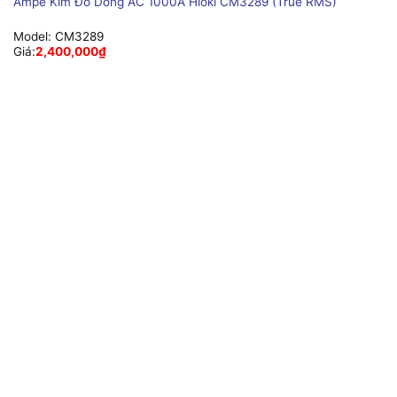
Ampe Kìm Đo Dòng AC 1000A Hioki CM3289 (True RMS)
Model:
CM3289
Giá:
2,400,000
₫