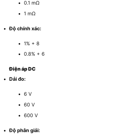
0.1 mΩ
1 mΩ
Độ chính xác:
1% + 8
0.8% + 6
Điện áp DC
Dải đo:
6 V
60 V
600 V
Độ phân giải: