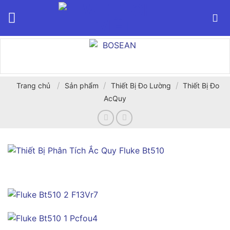
Bỏ
qua
nội
dung
/
/
/
Trang chủ
Sản phẩm
Thiết Bị Đo Lường
Thiết Bị Đo
AcQuy