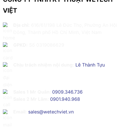
VIỆT
Địa chỉ:
616/61/198 Lê Đức Thọ, Phường An Hội
Đông, Thành phố Hồ Chí Minh, Việt Nam
GPKD:
Số 0319086629
Chịu trách nhiệm nội dung:
Lê Thành Tựu
Sales 1 Mr Quân:
0909.346.736
Sales 2 Mr Lâm:
0901.940.968
Email:
sales@wetechviet.vn