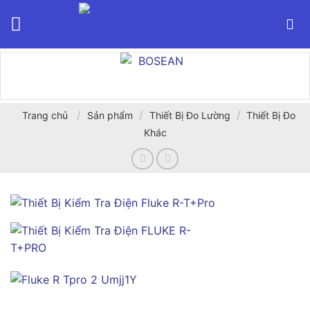
Bỏ
qua
nội
dung
/
/
/
Trang chủ
Sản phẩm
Thiết Bị Đo Lường
Thiết Bị Đo
Khác