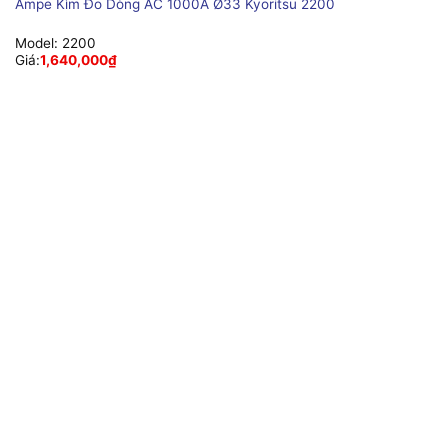
Ampe Kìm Đo Dòng AC 1000A Ø33 Kyoritsu 2200
Model:
2200
Giá:
1,640,000
₫