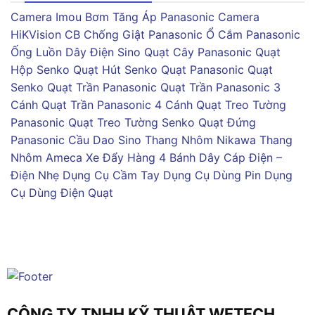
Camera Imou
Bơm Tăng Áp Panasonic
Camera
HiKVision
CB Chống Giật Panasonic
Ổ Cắm Panasonic
Ống Luồn Dây Điện Sino
Quạt Cây Panasonic
Quạt
Hộp Senko
Quạt Hút Senko
Quạt Panasonic
Quạt
Senko
Quạt Trần Panasonic
Quạt Trần Panasonic 3
Cánh
Quạt Trần Panasonic 4 Cánh
Quạt Treo Tường
Panasonic
Quạt Treo Tường Senko
Quạt Đứng
Panasonic
Cầu Dao Sino
Thang Nhôm Nikawa
Thang
Nhôm Ameca
Xe Đẩy Hàng 4 Bánh
Dây Cáp Điện –
Điện Nhẹ
Dụng Cụ Cầm Tay
Dụng Cụ Dùng Pin
Dụng
Cụ Dùng Điện
Quạt
CÔNG TY TNHH KỸ THUẬT WETECH