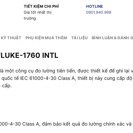
TIẾT KIỆM CHI PHÍ
HOTLINE
g
Giá tốt nhất thị
0901.940.968
trường
 KỸ THUẬT
PHỤ KIỆN MUA THÊM
TÀI LIỆU
BÌNH LUẬN & ĐÁNH G
t FLUKE-1760 INTL
à một công cụ đo lường tiên tiến, được thiết kế để ghi lại 
n quốc tế IEC 61000-4-30 Class A, thiết bị này cung cấp độ
 cấp.
00-4-30 Class A, đảm bảo kết quả đo lường chính xác và đ