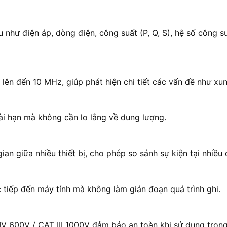
 như điện áp, dòng điện, công suất (P, Q, S), hệ số công su
 lên đến 10 MHz, giúp phát hiện chi tiết các vấn đề như xun
dài hạn mà không cần lo lắng về dung lượng.
an giữa nhiều thiết bị, cho phép so sánh sự kiện tại nhiều
ực tiếp đến máy tính mà không làm gián đoạn quá trình ghi.
IV 600V / CAT III 1000V đảm bảo an toàn khi sử dụng tron