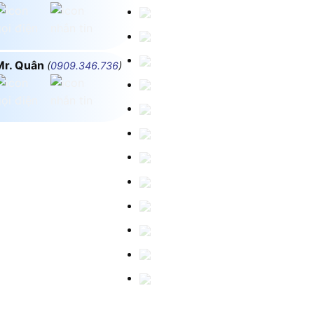
Mr. Quân
(
0909.346.736
)