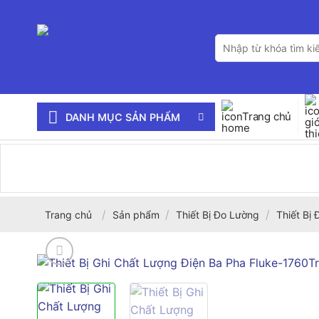
Bỏ
qua
Tìm
nội
kiếm:
dung
Trang chủ
DANH MỤC SẢN PHẨM
/
/
/
Trang chủ
Sản phẩm
Thiết Bị Đo Lường
Thiết Bị