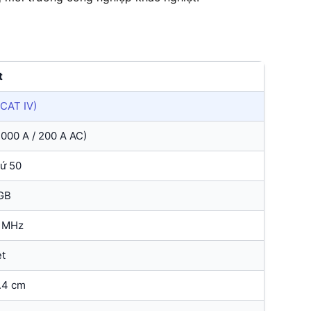
t
(CAT IV)
1000 A / 200 A AC)
hứ 50
 GB
0 MHz
et
.4 cm