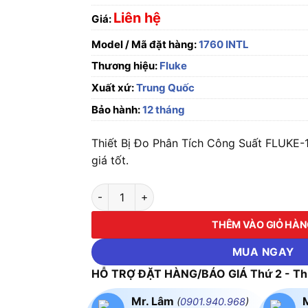
Liên hệ
Giá:
Model / Mã đặt hàng:
1760 INTL
Thương hiệu:
Fluke
Xuất xứ:
Trung Quốc
Bảo hành:
12 tháng
Thiết Bị Đo Phân Tích Công Suất FLUKE-
giá tốt.
Thiết Bị Đo Phân Tích Công Suất FLUKE-1760
THÊM VÀO GIỎ HÀ
MUA NGAY
HỖ TRỢ ĐẶT HÀNG/BÁO GIÁ Thứ 2 - Thứ
Mr. Lâm
(
0901.940.968
)