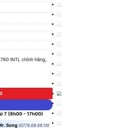
1760 INTL chính hãng,
 INTL số lượng
NG
 7 (8h00 - 17h00)
Mr. Song
(
0779.68.68.19
)