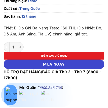
Thương hiệu:
Testo
Xuất xứ:
Trung Quốc
Bảo hành:
12 tháng
Thiết Bị Đo Ghi Đa Năng Testo 160 THL (Đo Nhiệt Độ,
Độ Ẩm, Ánh Sáng, Tia UV) chính hãng, giá tốt.
Thiết Bị Đo Ghi Đa Năng Testo 160 THL (Đo Nhiệt Độ, Độ Ẩm, Á
THÊM VÀO GIỎ HÀNG
MUA NGAY
HỖ TRỢ ĐẶT HÀNG/BÁO GIÁ Thứ 2 - Thứ 7 (8h00 -
17h00)
Mr. Quân
(
0909.346.736
)