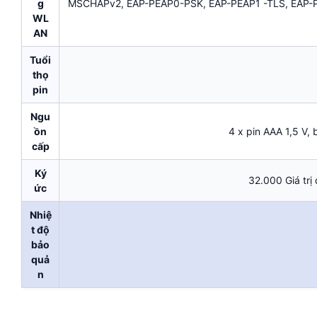
g
MSCHAPv2, EAP-PEAP0-PSK, EAP-PEAP1 -TLS, EAP-
WL
AN
Tuổi
thọ
pin
Ngu
ồn
4 x pin AAA 1,5 V,
cấp
Ký
32.000 Giá trị
ức
Nhiệ
t độ
bảo
quả
n