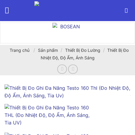
Bỏ
qua
nội
dung
/
/
/
Trang chủ
Sản phẩm
Thiết Bị Đo Lường
Thiết Bị Đo
Nhiệt Độ, Độ Ẩm, Ánh Sáng