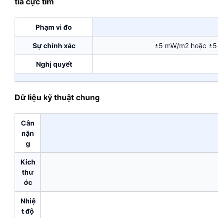
tia cực tím
Phạm vi đo
Sự chính xác
±5 mW/m2 hoặc ±5 %
Nghị quyết
Dữ liệu kỹ thuật chung
Cân
nặn
g
Kích
thư
ớc
Nhiệ
t độ