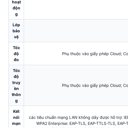
hoạt
độn
g
Lớp
bảo
vệ
Tốc
độ
Phụ thuộc vào giấy phép Cloud; Cơ
đo
Tốc
độ
truy
Phụ thuộc vào giấy phép Cloud; Cơ
ền
thôn
g
Kết
nối
các tiêu chuẩn mạng LAN không dây được hỗ trợ: IEE
mạn
WPA2 Enterprise: EAP-TLS, EAP-TTLS-TLS, EA