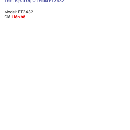
Thiết Bị Đo Độ Ồn Hioki FT3432
Model:
FT3432
Giá:
Liên hệ