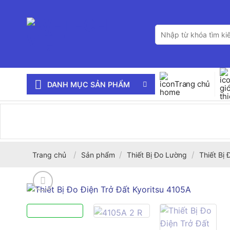
Bỏ
qua
Tìm
nội
kiếm:
dung
Trang chủ
DANH MỤC SẢN PHẨM
/
/
/
Trang chủ
Sản phẩm
Thiết Bị Đo Lường
Thiết Bị 