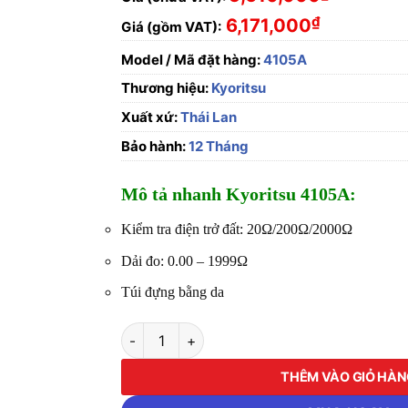
₫
6,171,000
Giá (gồm VAT):
Model / Mã đặt hàng:
4105A
Thương hiệu:
Kyoritsu
Xuất xứ:
Thái Lan
Bảo hành:
12 Tháng
Mô tả nhanh Kyoritsu 4105A:
Kiểm tra điện trở đất: 20Ω/200Ω/2000Ω
Dải đo: 0.00 – 1999Ω
Túi đựng bằng da
Thiết Bị Đo Điện Trở Đất Kyoritsu 4105A số l
THÊM VÀO GIỎ HÀ