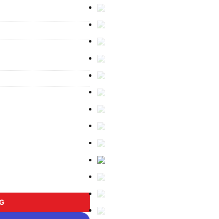
ượng
NG