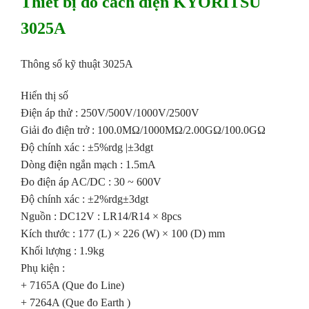
Thiết bị đo cách điện KYORITSU
3025A
Thông số kỹ thuật 3025A
Hiển thị số
Điện áp thử : 250V/500V/1000V/2500V
Giải đo điện trở : 100.0MΩ/1000MΩ/2.00GΩ/100.0GΩ
Độ chính xác : ±5%rdg |±3dgt
Dòng điện ngắn mạch : 1.5mA
Đo điện áp AC/DC : 30 ~ 600V
Độ chính xác : ±2%rdg±3dgt
Nguồn : DC12V : LR14/R14 × 8pcs
Kích thước : 177 (L) × 226 (W) × 100 (D) mm
Khối lượng : 1.9kg
Phụ kiện :
+ 7165A (Que đo Line)
+ 7264A (Que đo Earth )