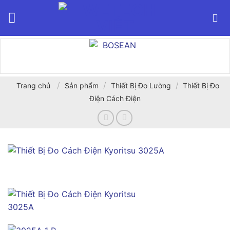
Bỏ
qua
nội
dung
/
/
/
Trang chủ
Sản phẩm
Thiết Bị Đo Lường
Thiết Bị Đo
Điện Cách Điện