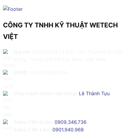
CÔNG TY TNHH KỸ THUẬT WETECH
VIỆT
Địa chỉ:
616/61/198 Lê Đức Thọ, Phường An Hội
Đông, Thành phố Hồ Chí Minh, Việt Nam
GPKD:
Số 0319086629
Chịu trách nhiệm nội dung:
Lê Thành Tựu
Sales 1 Mr Quân:
0909.346.736
Sales 2 Mr Lâm:
0901.940.968