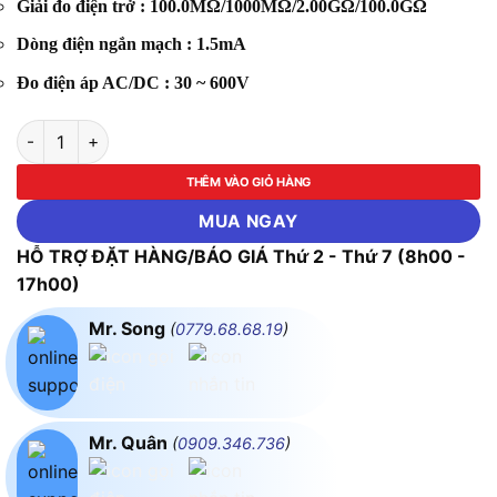
Giải đo điện trở : 100.0MΩ/1000MΩ/2.00GΩ/100.0GΩ
Dòng điện ngắn mạch : 1.5mA
Đo điện áp AC/DC : 30 ~ 600V
Thiết bị đo cách điện KYORITSU 3025A số lượng
THÊM VÀO GIỎ HÀNG
MUA NGAY
HỖ TRỢ ĐẶT HÀNG/BÁO GIÁ Thứ 2 - Thứ 7 (8h00 -
17h00)
Mr. Song
(
0779.68.68.19
)
Mr. Quân
(
0909.346.736
)