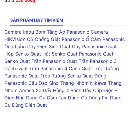
Giá:
3,250,000
₫
SẢN PHẨM HAY TÌM KIẾM
Camera Imou
Bơm Tăng Áp Panasonic
Camera
HiKVision
CB Chống Giật Panasonic
Ổ Cắm Panasonic
Ống Luồn Dây Điện Sino
Quạt Cây Panasonic
Quạt
Hộp Senko
Quạt Hút Senko
Quạt Panasonic
Quạt
Senko
Quạt Trần Panasonic
Quạt Trần Panasonic 3
Cánh
Quạt Trần Panasonic 4 Cánh
Quạt Treo Tường
Panasonic
Quạt Treo Tường Senko
Quạt Đứng
Panasonic
Cầu Dao Sino
Thang Nhôm Nikawa
Thang
Nhôm Ameca
Xe Đẩy Hàng 4 Bánh
Dây Cáp Điện –
Điện Nhẹ
Dụng Cụ Cầm Tay
Dụng Cụ Dùng Pin
Dụng
Cụ Dùng Điện
Quạt