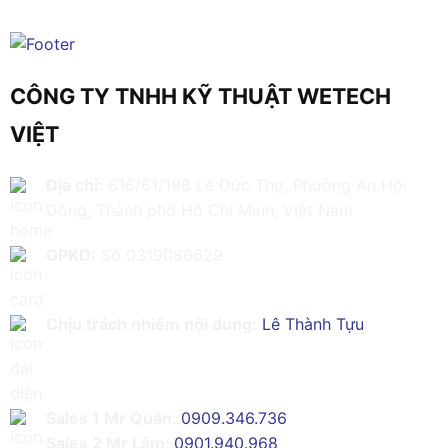
CÔNG TY TNHH KỸ THUẬT WETECH
VIỆT
Địa chỉ:
616/61/198 Lê Đức Thọ, Phường An Hội
Đông, Thành phố Hồ Chí Minh, Việt Nam
GPKD:
Số 0319086629
Chịu trách nhiệm nội dung:
Lê Thành Tựu
Sales 1 Mr Quân:
0909.346.736
Sales 2 Mr Lâm:
0901.940.968