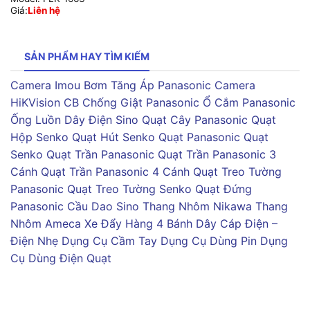
Giá:
Liên hệ
SẢN PHẨM HAY TÌM KIẾM
Camera Imou
Bơm Tăng Áp Panasonic
Camera
HiKVision
CB Chống Giật Panasonic
Ổ Cắm Panasonic
Ống Luồn Dây Điện Sino
Quạt Cây Panasonic
Quạt
Hộp Senko
Quạt Hút Senko
Quạt Panasonic
Quạt
Senko
Quạt Trần Panasonic
Quạt Trần Panasonic 3
Cánh
Quạt Trần Panasonic 4 Cánh
Quạt Treo Tường
Panasonic
Quạt Treo Tường Senko
Quạt Đứng
Panasonic
Cầu Dao Sino
Thang Nhôm Nikawa
Thang
Nhôm Ameca
Xe Đẩy Hàng 4 Bánh
Dây Cáp Điện –
Điện Nhẹ
Dụng Cụ Cầm Tay
Dụng Cụ Dùng Pin
Dụng
Cụ Dùng Điện
Quạt