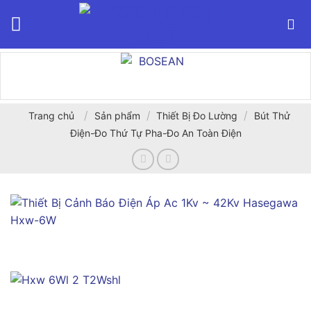
Bỏ
qua
nội
dung
/
/
/
Trang chủ
Sản phẩm
Thiết Bị Đo Lường
Bút Thử
Điện-Đo Thứ Tự Pha-Đo An Toàn Điện