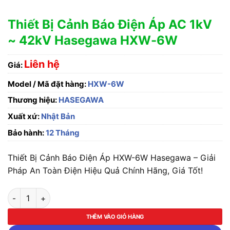
Thiết Bị Cảnh Báo Điện Áp AC 1kV
~ 42kV Hasegawa HXW-6W
Liên hệ
Giá:
Model / Mã đặt hàng:
HXW-6W
Thương hiệu:
HASEGAWA
Xuất xứ:
Nhật Bản
Bảo hành:
12 Tháng
Thiết Bị Cảnh Báo Điện Áp HXW-6W Hasegawa – Giải
Pháp An Toàn Điện Hiệu Quả Chính Hãng, Giá Tốt!
Thiết Bị Cảnh Báo Điện Áp AC 1kV ~ 42kV Hasegawa HXW-6W
THÊM VÀO GIỎ HÀNG