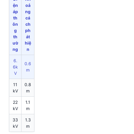
ện
oả
áp
ng
th
cá
ôn
ch
g
ph
th
át
ườ
hiệ
ng
n
6.
0.6
6k
m
V
11
0.8
kV
m
22
1.1
kV
m
33
1.3
kV
m