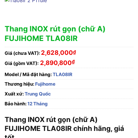
Thang INOX rút gọn (chữ A)
FUJIHOME TLA08IR
2,628,000
₫
Giá (chưa VAT):
₫
2,890,800
Giá (gồm VAT):
Model / Mã đặt hàng:
TLA08IR
Thương hiệu:
Fujihome
Xuất xứ:
Trung Quốc
Bảo hành:
12 Tháng
Thang INOX rút gọn (chữ A)
FUJIHOME TLA08IR chính hãng, giá
tốt.