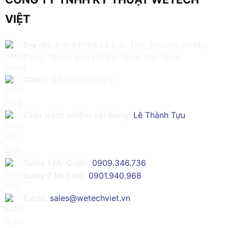
VIỆT
Địa chỉ:
616/61/198 Lê Đức Thọ, Phường An Hội
Đông, Thành phố Hồ Chí Minh, Việt Nam
GPKD:
Số 0319086629
Chịu trách nhiệm nội dung:
Lê Thành Tựu
Sales 1 Mr Quân:
0909.346.736
Sales 2 Mr Lâm:
0901.940.968
Email:
sales@wetechviet.vn