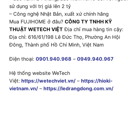
sử dụng với trị giá lên 2 tỷ
– Công nghệ Nhật Bản, xuất xứ chính hãng
Mua FUJIHOME ở đâu?
CÔNG TY TNHH KỸ
THUẬT WETECH VIỆT
Địa chỉ mua hàng tin cậy:
Địa chỉ: 616/61/198 Lê Đức Thọ, Phường An Hội
Đông, Thành phố Hồ Chí Minh, Việt Nam
Điện thoại:
0901.940.968
–
0949.940.967
Hệ thống website WeTech
Việt:
https://wetechviet.vn/
–
https://hioki-
vietnam.vn/
–
https://ledrangdong.com.vn/