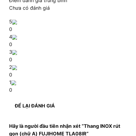
Điểm đánh giá trung bình
Chưa có đánh giá
5
0
4
0
3
0
2
0
1
0
ĐỂ LẠI ĐÁNH GIÁ
Hãy là người đầu tiên nhận xét “Thang INOX rút
gọn (chữ A) FUJIHOME TLA08IR”