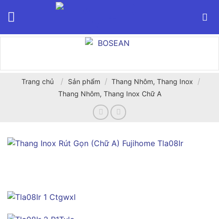
Bỏ
qua
nội
dung
/
/
/
Trang chủ
Sản phẩm
Thang Nhôm, Thang Inox
Thang Nhôm, Thang Inox Chữ A