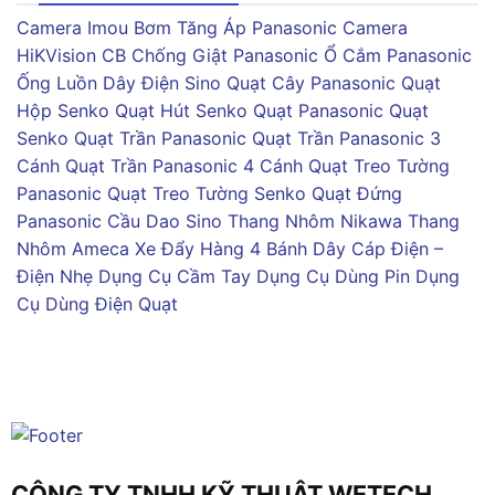
Camera Imou
Bơm Tăng Áp Panasonic
Camera
HiKVision
CB Chống Giật Panasonic
Ổ Cắm Panasonic
Ống Luồn Dây Điện Sino
Quạt Cây Panasonic
Quạt
Hộp Senko
Quạt Hút Senko
Quạt Panasonic
Quạt
Senko
Quạt Trần Panasonic
Quạt Trần Panasonic 3
Cánh
Quạt Trần Panasonic 4 Cánh
Quạt Treo Tường
Panasonic
Quạt Treo Tường Senko
Quạt Đứng
Panasonic
Cầu Dao Sino
Thang Nhôm Nikawa
Thang
Nhôm Ameca
Xe Đẩy Hàng 4 Bánh
Dây Cáp Điện –
Điện Nhẹ
Dụng Cụ Cầm Tay
Dụng Cụ Dùng Pin
Dụng
Cụ Dùng Điện
Quạt
CÔNG TY TNHH KỸ THUẬT WETECH