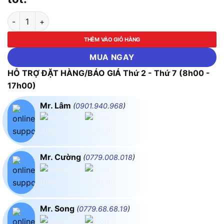
Thang INOX rút gọn (chữ A) FUJIHOME TLA08IR số lượng
THÊM VÀO GIỎ HÀNG
MUA NGAY
HỖ TRỢ ĐẶT HÀNG/BÁO GIÁ Thứ 2 - Thứ 7 (8h00 -
17h00)
Mr. Lâm
(
0901.940.968
)
Mr. Cường
(
0779.008.018
)
Mr. Song
(
0779.68.68.19
)