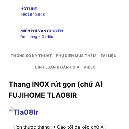
HOTLINE
0901.940.968
MIỄN PHÍ VẬN CHUYỂN
Đơn hàng > 3 triệu
THÔNG SỐ KỸ THUẬT
PHỤ KIỆN MUA THÊM
TÀI LIỆU
BÌNH LUẬN & ĐÁNH GIÁ
VIDEO
Thang INOX rút gọn (chữ A)
FUJIHOME TLA08IR
– Kích thước thang : ( Cao tối đa xếp chữ A ) :