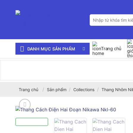
Bỏ
qua
Tìm
nội
kiếm:
dung
Trang chủ
DANH MỤC SẢN PHẨM
/
/
/
Trang chủ
Sản phẩm
Collections
Thang Nhôm Ni