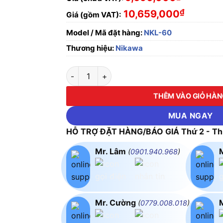
₫
10,659,000
Giá (gồm VAT):
Model / Mã đặt hàng:
NKL-60
Thương hiệu:
Nikawa
Thang cách điện hai đoạn Nikawa NKL-60 số
THÊM VÀO GIỎ HÀ
MUA NGAY
HỖ TRỢ ĐẶT HÀNG/BÁO GIÁ Thứ 2 - Thứ
Mr. Lâm
(
0901.940.968
)
Mr. Cường
(
0779.008.018
)