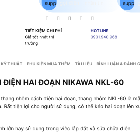
TIẾT KIỆM CHI PHÍ
HOTLINE
g
Giá tốt nhất thị
0901.940.968
trường
 KỸ THUẬT
PHỤ KIỆN MUA THÊM
TÀI LIỆU
BÌNH LUẬN & ĐÁNH G
 ĐIỆN HAI ĐOẠN NIKAWA NKL-60
m thang nhôm cách điện hai đoạn, thang nhôm NKL-60 là m
Rất tiện lợi cho người sử dụng, có thể kéo hai đoạn lên 
h lớn hay sử dụng trong việc lắp đặt và sửa chữa điện.