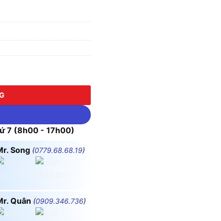
 lượng
NG
 7 (8h00 - 17h00)
Mr. Song
(
0779.68.68.19
)
Mr. Quân
(
0909.346.736
)