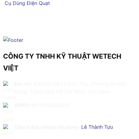
Cụ Dùng Điện
Quạt
CÔNG TY TNHH KỸ THUẬT WETECH
VIỆT
Địa chỉ:
616/61/198 Lê Đức Thọ, Phường An Hội
Đông, Thành phố Hồ Chí Minh, Việt Nam
GPKD:
Số 0319086629
Chịu trách nhiệm nội dung:
Lê Thành Tựu