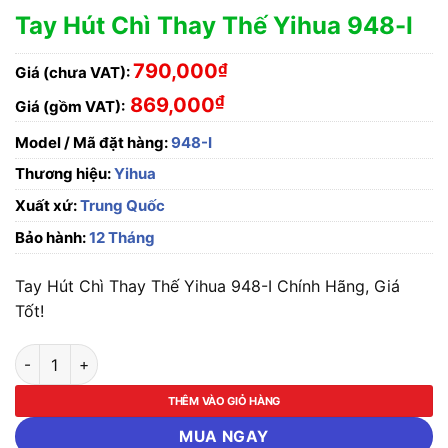
Tay Hút Chì Thay Thế Yihua 948-I
790,000
₫
Giá (chưa VAT):
₫
869,000
Giá (gồm VAT):
Model / Mã đặt hàng:
948-I
Thương hiệu:
Yihua
Xuất xứ:
Trung Quốc
Bảo hành:
12 Tháng
Tay Hút Chì Thay Thế Yihua 948-I Chính Hãng, Giá
Tốt!
Tay Hút Chì Thay Thế Yihua 948-I số lượng
THÊM VÀO GIỎ HÀNG
MUA NGAY