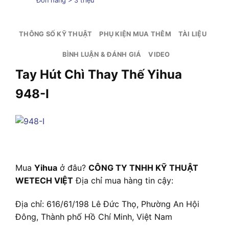
Đơn hàng > 3 triệu
THÔNG SỐ KỸ THUẬT
PHỤ KIỆN MUA THÊM
TÀI LIỆU
BÌNH LUẬN & ĐÁNH GIÁ
VIDEO
Tay Hút Chì Thay Thế Yihua
948-I
Mua
Yihua
ở đâu?
CÔNG TY TNHH KỸ THUẬT
WETECH VIỆT
Địa chỉ mua hàng tin cậy:
Địa chỉ: 616/61/198 Lê Đức Thọ, Phường An Hội
Đông, Thành phố Hồ Chí Minh, Việt Nam