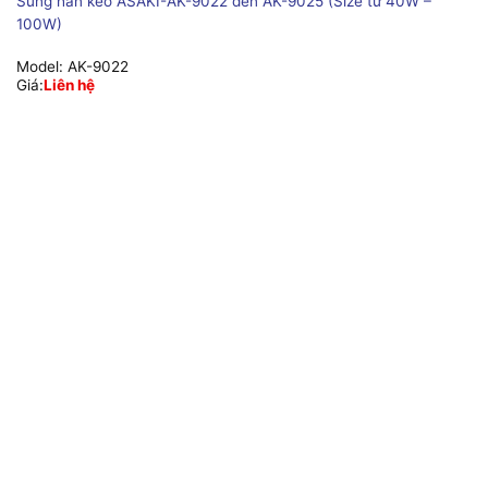
Súng hàn keo ASAKI-AK-9022 đến AK-9025 (Size từ 40W –
100W)
Model:
AK-9022
Giá:
Liên hệ