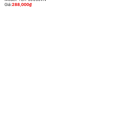
Giá:
288,000
₫