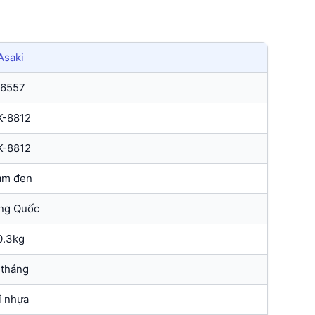
Asaki
16557
K-8812
K-8812
am đen
ng Quốc
0.3kg
 tháng
ỉ nhựa