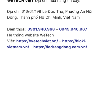
WETECH VIỆT
Địa chỉ mua hàng tin cậy:
Địa chỉ: 616/61/198 Lê Đức Thọ, Phường An Hội
Đông, Thành phố Hồ Chí Minh, Việt Nam
Điện thoại:
0901.940.968
–
0949.940.967
Hệ thống website WeTech
Việt:
https://wetechviet.vn/
–
https://hioki-
vietnam.vn/
–
https://ledrangdong.com.vn/