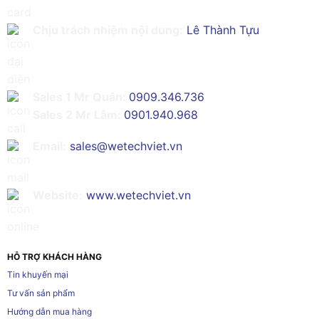
Chịu trách nhiệm nội dung:
Lê Thành Tựu
Sales 1 Mr Quân:
0909.346.736
Sales 2 Mr Lâm:
0901.940.968
Email:
sales@wetechviet.vn
Website:
www.wetechviet.vn
HỖ TRỢ KHÁCH HÀNG
Tin khuyến mại
Tư vấn sản phẩm
Hướng dẫn mua hàng