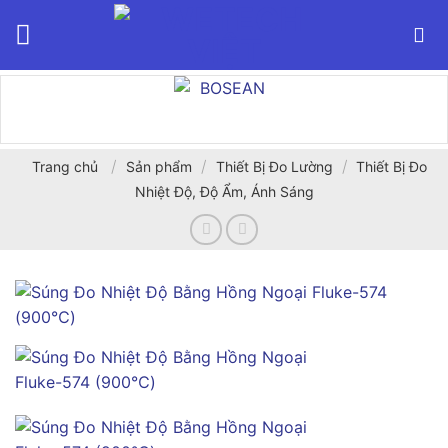
Bỏ
qua
nội
dung
/
/
/
Trang chủ
Sản phẩm
Thiết Bị Đo Lường
Thiết Bị Đo
Nhiệt Độ, Độ Ẩm, Ánh Sáng