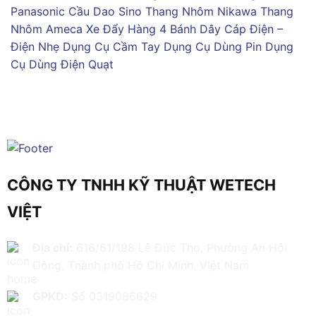
Panasonic
Cầu Dao Sino
Thang Nhôm Nikawa
Thang
Nhôm Ameca
Xe Đẩy Hàng 4 Bánh
Dây Cáp Điện –
Điện Nhẹ
Dụng Cụ Cầm Tay
Dụng Cụ Dùng Pin
Dụng
Cụ Dùng Điện
Quạt
CÔNG TY TNHH KỸ THUẬT WETECH
VIỆT
Địa chỉ:
616/61/198 Lê Đức Thọ, Phường An Hội
Đông, Thành phố Hồ Chí Minh, Việt Nam
GPKD:
Số 0319086629