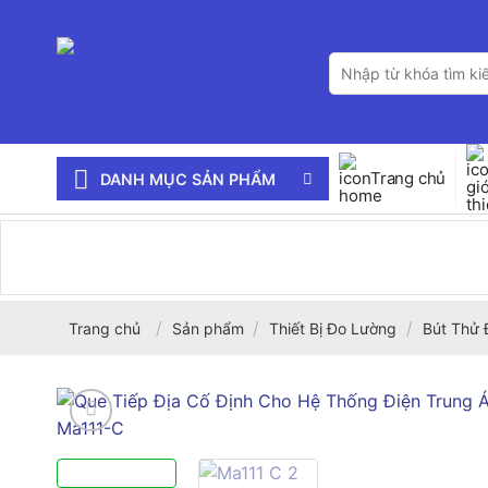
Bỏ
qua
Tìm
nội
kiếm:
dung
Trang chủ
DANH MỤC SẢN PHẨM
/
/
/
Trang chủ
Sản phẩm
Thiết Bị Đo Lường
Bút Thử 