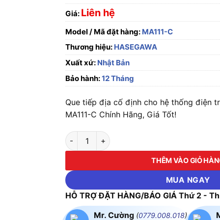
Liên hệ
Giá:
Model / Mã đặt hàng:
MA111-C
Thương hiệu:
HASEGAWA
Xuất xứ:
Nhật Bản
Bảo hành:
12 Tháng
Que tiếp địa cố định cho hệ thống điện 
MA111-C Chính Hãng, Giá Tốt!
Que tiếp địa cố định cho hệ thống điện trun
THÊM VÀO GIỎ HÀ
MUA NGAY
HỖ TRỢ ĐẶT HÀNG/BÁO GIÁ Thứ 2 - Thứ
Mr. Cường
(
0779.008.018
)