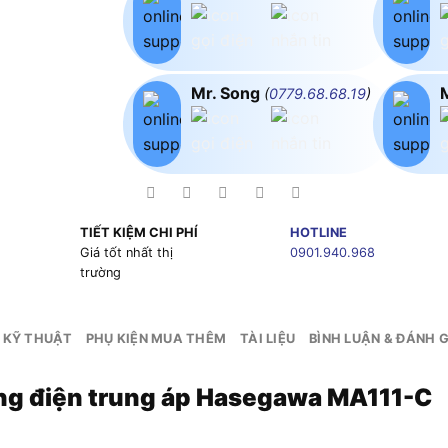
Mr. Song
(
0779.68.68.19
)
TIẾT KIỆM CHI PHÍ
HOTLINE
g
Giá tốt nhất thị
0901.940.968
trường
 KỸ THUẬT
PHỤ KIỆN MUA THÊM
TÀI LIỆU
BÌNH LUẬN & ĐÁNH G
hống điện trung áp Hasegawa MA111-C