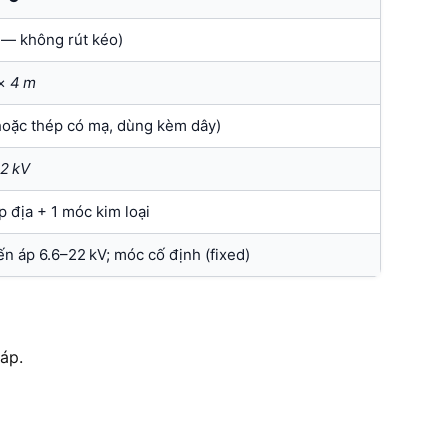
g — không rút kéo)
×
4 m
hoặc thép có mạ, dùng kèm dây)
2 kV
ếp địa + 1 móc kim loại
ến áp 6.6–22 kV; móc cố định (fixed)
áp.