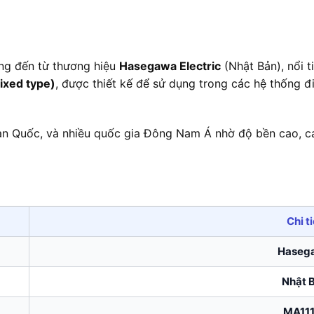
ụng đến từ thương hiệu
Hasegawa Electric
(Nhật Bản), nổi t
fixed type)
, được thiết kế để sử dụng trong các hệ thống 
n Quốc, và nhiều quốc gia Đông Nam Á nhờ độ bền cao, các
Chi ti
Haseg
Nhật 
MA11