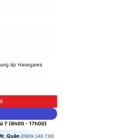
trung áp Hasegawa
g áp Hasegawa MA111-C số lượng
NG
 7 (8h00 - 17h00)
Mr. Quân
(
0909.346.736
)