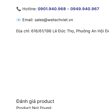
📞 Hotline:
0901.940.968
–
0949.940.967
📧 Email: sales@wetechviet.vn
Địa chỉ: 616/61/198 Lê Đức Thọ, Phường An Hội Đ
Đánh giá product
Product Not Found