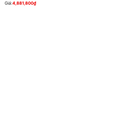
Giá:
4,881,800
₫