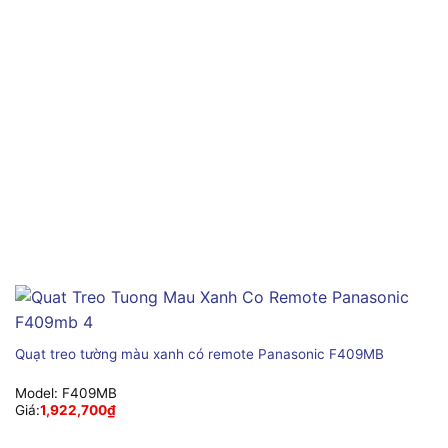
Quạt treo tường màu xanh có remote Panasonic F409MB
Model:
F409MB
Giá:
1,922,700
₫