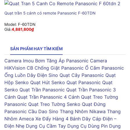
Quạt trần 5 cánh có remote Panasonic F-60TDN
Model:
F-60TDN
Giá:
4,881,800
₫
SẢN PHẨM HAY TÌM KIẾM
Camera Imou
Bơm Tăng Áp Panasonic
Camera
HiKVision
CB Chống Giật Panasonic
Ổ Cắm Panasonic
Ống Luồn Dây Điện Sino
Quạt Cây Panasonic
Quạt
Hộp Senko
Quạt Hút Senko
Quạt Panasonic
Quạt
Senko
Quạt Trần Panasonic
Quạt Trần Panasonic 3
Cánh
Quạt Trần Panasonic 4 Cánh
Quạt Treo Tường
Panasonic
Quạt Treo Tường Senko
Quạt Đứng
Panasonic
Cầu Dao Sino
Thang Nhôm Nikawa
Thang
Nhôm Ameca
Xe Đẩy Hàng 4 Bánh
Dây Cáp Điện –
Điện Nhẹ
Dụng Cụ Cầm Tay
Dụng Cụ Dùng Pin
Dụng