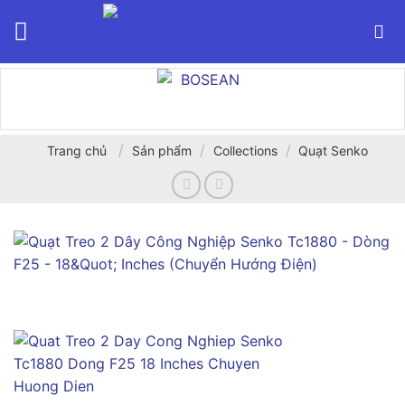
Bỏ
qua
nội
dung
/
/
/
Trang chủ
Sản phẩm
Collections
Quạt Senko