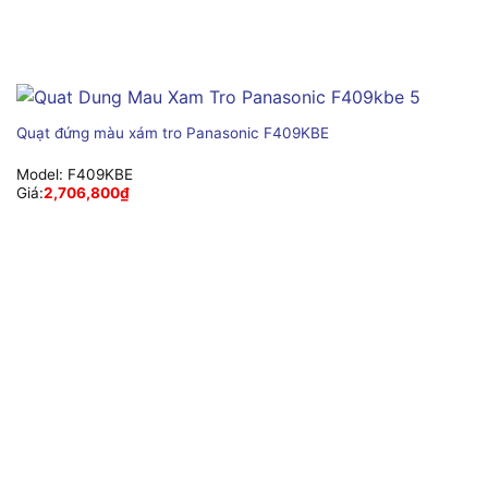
Quạt đứng màu xám tro Panasonic F409KBE
Model:
F409KBE
Giá:
2,706,800
₫