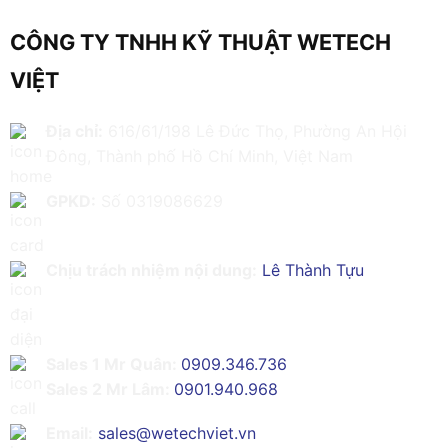
CÔNG TY TNHH KỸ THUẬT WETECH
VIỆT
Địa chỉ:
616/61/198 Lê Đức Thọ, Phường An Hội
Đông, Thành phố Hồ Chí Minh, Việt Nam
GPKD:
Số 0319086629
Chịu trách nhiệm nội dung:
Lê Thành Tựu
Sales 1 Mr Quân:
0909.346.736
Sales 2 Mr Lâm:
0901.940.968
Email:
sales@wetechviet.vn