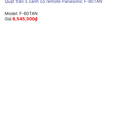
Quạt trần 5 cánh có remote Panasonic F-60TAN
Model:
F-60TAN
Giá:
6,545,500
₫