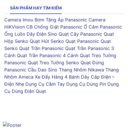
SẢN PHẨM HAY TÌM KIẾM
Camera Imou
Bơm Tăng Áp Panasonic
Camera
HiKVision
CB Chống Giật Panasonic
Ổ Cắm Panasonic
Ống Luồn Dây Điện Sino
Quạt Cây Panasonic
Quạt
Hộp Senko
Quạt Hút Senko
Quạt Panasonic
Quạt
Senko
Quạt Trần Panasonic
Quạt Trần Panasonic 3
Cánh
Quạt Trần Panasonic 4 Cánh
Quạt Treo Tường
Panasonic
Quạt Treo Tường Senko
Quạt Đứng
Panasonic
Cầu Dao Sino
Thang Nhôm Nikawa
Thang
Nhôm Ameca
Xe Đẩy Hàng 4 Bánh
Dây Cáp Điện –
Điện Nhẹ
Dụng Cụ Cầm Tay
Dụng Cụ Dùng Pin
Dụng
Cụ Dùng Điện
Quạt