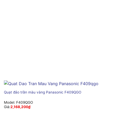
Quạt đảo trần màu vàng Panasonic F409QGO
Model:
F409QGO
Giá:
2,168,200
₫