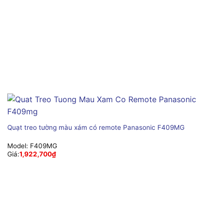
Quạt treo tường màu xám có remote Panasonic F409MG
Model:
F409MG
Giá:
1,922,700
₫