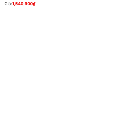
Giá:
1,540,900
₫