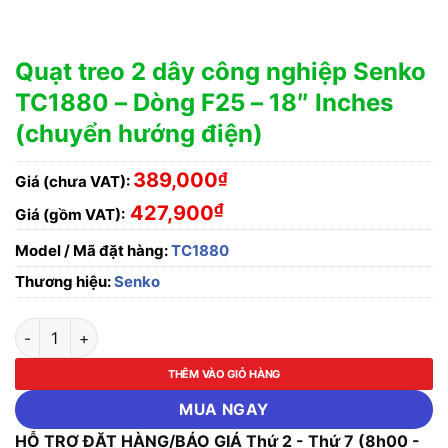
Quạt treo 2 dây công nghiệp Senko
TC1880 – Dòng F25 – 18″ Inches
(chuyển hướng điện)
389,000
₫
Giá (chưa VAT):
₫
427,900
Giá (gồm VAT):
Model / Mã đặt hàng:
TC1880
Thương hiệu:
Senko
Quạt treo 2 dây công nghiệp Senko TC1880 - Dòng F25 - 18" I
THÊM VÀO GIỎ HÀNG
MUA NGAY
HỖ TRỢ ĐẶT HÀNG/BÁO GIÁ Thứ 2 - Thứ 7 (8h00 -