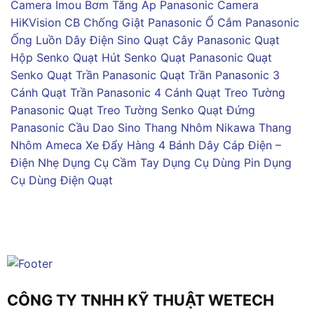
Camera Imou
Bơm Tăng Áp Panasonic
Camera
HiKVision
CB Chống Giật Panasonic
Ổ Cắm Panasonic
Ống Luồn Dây Điện Sino
Quạt Cây Panasonic
Quạt
Hộp Senko
Quạt Hút Senko
Quạt Panasonic
Quạt
Senko
Quạt Trần Panasonic
Quạt Trần Panasonic 3
Cánh
Quạt Trần Panasonic 4 Cánh
Quạt Treo Tường
Panasonic
Quạt Treo Tường Senko
Quạt Đứng
Panasonic
Cầu Dao Sino
Thang Nhôm Nikawa
Thang
Nhôm Ameca
Xe Đẩy Hàng 4 Bánh
Dây Cáp Điện –
Điện Nhẹ
Dụng Cụ Cầm Tay
Dụng Cụ Dùng Pin
Dụng
Cụ Dùng Điện
Quạt
CÔNG TY TNHH KỸ THUẬT WETECH