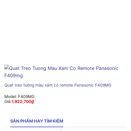
Quạt treo tường màu xám có remote Panasonic F409MG
Model:
F409MG
Giá:
1,922,700
₫
SẢN PHẨM HAY TÌM KIẾM