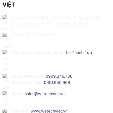
VIỆT
Địa chỉ:
616/61/198 Lê Đức Thọ, Phường An Hội
Đông, Thành phố Hồ Chí Minh, Việt Nam
GPKD:
Số 0319086629
Chịu trách nhiệm nội dung:
Lê Thành Tựu
Sales 1 Mr Quân:
0909.346.736
Sales 2 Mr Lâm:
0901.940.968
Email:
sales@wetechviet.vn
Website:
www.wetechviet.vn