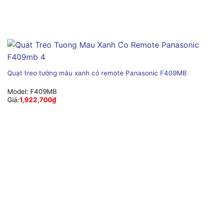
Quạt treo tường màu xanh có remote Panasonic F409MB
Model:
F409MB
Giá:
1,922,700
₫