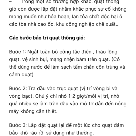
– Trong một số trường hợp khác, quạt thông
gió còn được lắp đặt nhằm khắc phục sự cố không
mong muốn như hỏa hoạn, lan tỏa chất độc hại ở
các tòa nhà cao ốc, khu công nghiệp chế xuất…
Các bước bảo trì quạt thông gió:
Bước 1: Ngắt toàn bộ công tắc điện , tháo lồng
quạt, vệ sinh bụi, mạng nhện bám trên quạt. (Có
thể dùng nước để làm sạch tấm chắn côn trùng và
cánh quạt)
Bước 2: Tra dầu vào trục quạt (vị trí vòng bi và
vòng bạc). Chú ý chỉ nhỏ 1-2 giọt/mỗi vị trí, nhỏ
quá nhiều sẽ làm tràn dầu vào mô tơ dẫn đến nóng
máy không cần thiết.
Bước 3: Lắp đặt quạt lại để một lúc cho quạt đảm
bảo khô ráo rồi sử dụng như thường.