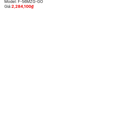
Model:
F-56MZG-GO
Giá:
2,284,100
₫