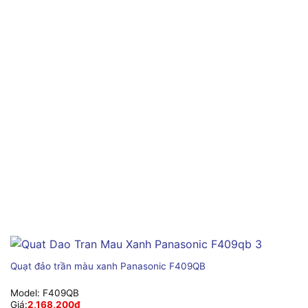
Quạt đảo trần màu xanh Panasonic F409QB
Model:
F409QB
Giá:
2,168,200
₫