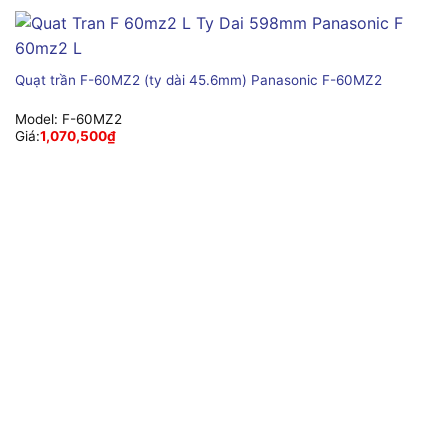
Quạt trần F-60MZ2 (ty dài 45.6mm) Panasonic F-60MZ2
Model:
F-60MZ2
Giá:
1,070,500
₫