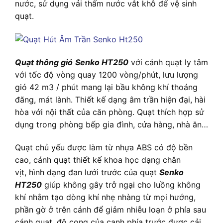
nước, sử dụng vải thấm nước vắt khô để vệ sinh
quạt.
Quạt thông gió
Senko HT250
với cánh quạt ly tâm
với tốc độ vòng quay 1200 vòng/phút, lưu lượng
gió 42 m3 / phút mang lại bầu không khí thoáng
đãng, mát lành. Thiết kế dạng âm trần hiện đại, hài
hòa với nội thất của căn phòng. Quạt thích hợp sử
dụng trong phòng bếp gia đình, cửa hàng, nhà ăn…
Quạt chủ yếu được làm từ nhựa ABS có độ bền
cao, cánh quạt thiết kế khoa học dạng chân
vịt, hình dạng đan lưới trước của quạt
Senko
HT250
giúp không gây trở ngại cho luồng không
khí nhằm tạo dòng khí nhẹ nhàng từ mọi hướng,
phần gờ ở trên cánh để giảm nhiễu loạn ở phía sau
cánh quạt, độ cong của cạnh phía trước được cải