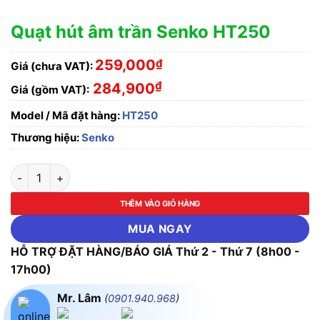
Quạt hút âm trần Senko HT250
259,000
₫
Giá (chưa VAT):
₫
284,900
Giá (gồm VAT):
Model / Mã đặt hàng:
HT250
Thương hiệu:
Senko
Quạt hút âm trần Senko HT250 số lượng
THÊM VÀO GIỎ HÀNG
MUA NGAY
HỖ TRỢ ĐẶT HÀNG/BÁO GIÁ Thứ 2 - Thứ 7 (8h00 -
17h00)
Mr. Lâm
(
0901.940.968
)