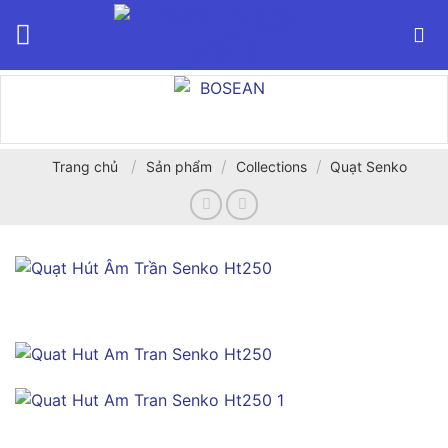
Bỏ
qua
nội
dung
/
/
/
Trang chủ
Sản phẩm
Collections
Quạt Senko