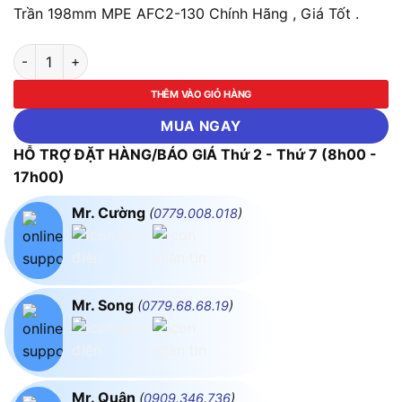
Trần 198mm MPE AFC2-130 Chính Hãng , Giá Tốt .
Quạt Hút Âm Trần Mô Tơ Bạc Đạn, Mặt Vuông, Đục Lỗ Trần 1
THÊM VÀO GIỎ HÀNG
MUA NGAY
HỖ TRỢ ĐẶT HÀNG/BÁO GIÁ Thứ 2 - Thứ 7 (8h00 -
17h00)
Mr. Cường
(
0779.008.018
)
Mr. Song
(
0779.68.68.19
)
Mr. Quân
(
0909.346.736
)