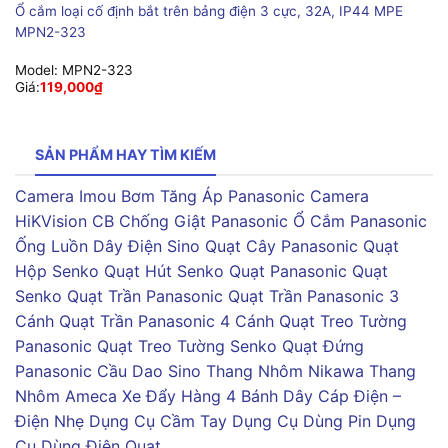
Ổ cắm loại cố định bắt trên bảng điện 3 cực, 32A, IP44 MPE
MPN2-323
Model:
MPN2-323
Giá:
119,000
₫
SẢN PHẨM HAY TÌM KIẾM
Camera Imou
Bơm Tăng Áp Panasonic
Camera
HiKVision
CB Chống Giật Panasonic
Ổ Cắm Panasonic
Ống Luồn Dây Điện Sino
Quạt Cây Panasonic
Quạt
Hộp Senko
Quạt Hút Senko
Quạt Panasonic
Quạt
Senko
Quạt Trần Panasonic
Quạt Trần Panasonic 3
Cánh
Quạt Trần Panasonic 4 Cánh
Quạt Treo Tường
Panasonic
Quạt Treo Tường Senko
Quạt Đứng
Panasonic
Cầu Dao Sino
Thang Nhôm Nikawa
Thang
Nhôm Ameca
Xe Đẩy Hàng 4 Bánh
Dây Cáp Điện –
Điện Nhẹ
Dụng Cụ Cầm Tay
Dụng Cụ Dùng Pin
Dụng
Cụ Dùng Điện
Quạt