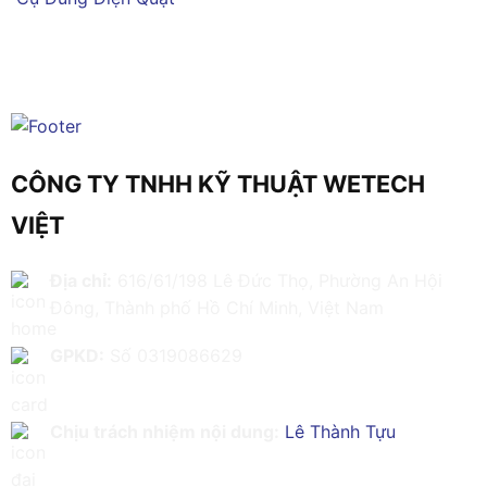
CÔNG TY TNHH KỸ THUẬT WETECH
VIỆT
Địa chỉ:
616/61/198 Lê Đức Thọ, Phường An Hội
Đông, Thành phố Hồ Chí Minh, Việt Nam
GPKD:
Số 0319086629
Chịu trách nhiệm nội dung:
Lê Thành Tựu