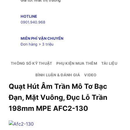
Giá tốt nhất thị trường
HOTLINE
0901.940.968
MIỄN PHÍ VẬN CHUYỂN
Đơn hàng > 3 triệu
THÔNG SỐ KỸ THUẬT
PHỤ KIỆN MUA THÊM
TÀI LIỆU
BÌNH LUẬN & ĐÁNH GIÁ
VIDEO
Quạt Hút Âm Trần Mô Tơ Bạc
Đạn, Mặt Vuông, Đục Lỗ Trần
198mm MPE AFC2-130