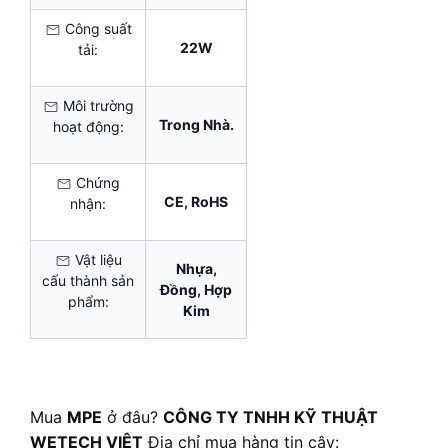
Công suất
22W
tải:
Môi trường
Trong Nhà.
hoạt động:
Chứng
CE, RoHS
nhận:
Vật liệu
Nhựa,
cấu thành sản
Đồng, Hợp
phẩm:
Kim
Mua
MPE
ở đâu?
CÔNG TY TNHH KỸ THUẬT
WETECH VIỆT
Địa chỉ mua hàng tin cậy: