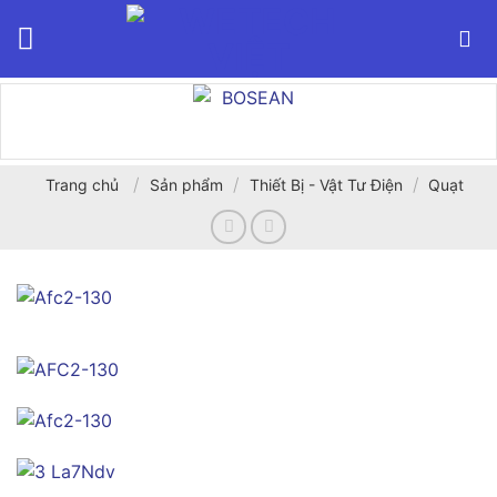
Bỏ
qua
nội
dung
/
/
/
Trang chủ
Sản phẩm
Thiết Bị - Vật Tư Điện
Quạt