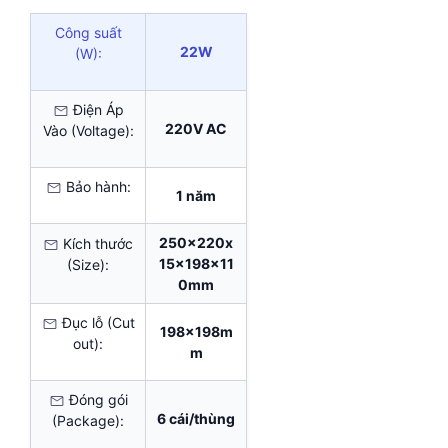
Công suất
22W
(W):
Điện Áp
220V AC
Vào (Voltage):
Bảo hành:
1 năm
250x220x
Kích thước
15x198x11
(Size):
0mm
Đục lỗ (Cut
198x198m
out):
m
Đóng gói
6 cái/thùng
(Package):