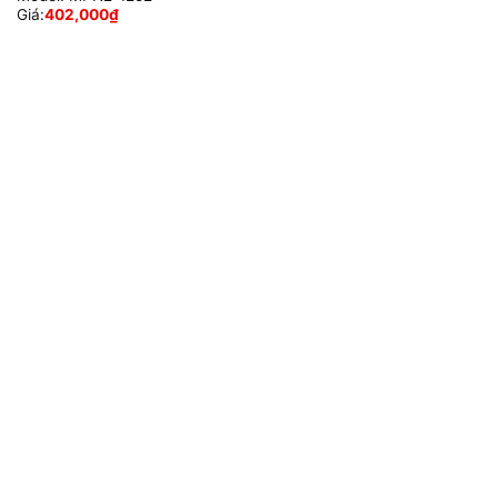
Giá:
402,000
₫