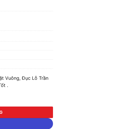
ặt Vuông, Đục Lỗ Trần
ốt .
Vuông, Đục Lỗ Trần 292mm MPE AFC-300 số lượng
NG