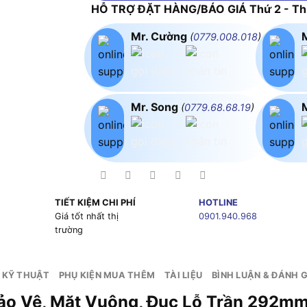
HỖ TRỢ ĐẶT HÀNG/BÁO GIÁ Thứ 2 - Thứ
Mr. Cường
(
0779.008.018
)
Mr. Song
(
0779.68.68.19
)
TIẾT KIỆM CHI PHÍ
HOTLINE
g
Giá tốt nhất thị
0901.940.968
trường
 KỸ THUẬT
PHỤ KIỆN MUA THÊM
TÀI LIỆU
BÌNH LUẬN & ĐÁNH G
Bảo Vệ, Mặt Vuông, Đục Lỗ Trần 292