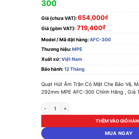
300
654,000
₫
Giá (chưa VAT):
₫
719,400
Giá (gồm VAT):
Model / Mã đặt hàng:
AFC-300
Thương hiệu:
MPE
Xuất xứ:
Việt Nam
Bảo hành:
12 Tháng
Quạt Hút Âm Trần Có Mặt Che Bảo Vệ, M
292mm MPE AFC-300 Chính Hãng , Giá T
Quạt Hút Âm Trần Có Mặt Che Bảo Vệ, Mặt 
THÊM VÀO GIỎ HÀ
MUA NGAY