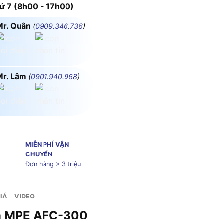
 7 (8h00 - 17h00)
Mr. Quân
(
0909.346.736
)
Mr. Lâm
(
0901.940.968
)
MIỄN PHÍ VẬN
CHUYỂN
Đơn hàng > 3 triệu
IÁ
VIDEO
mm MPE AFC-300