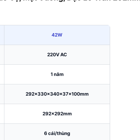
42W
220V AC
1 năm
292x330x340x37x100mm
292x292mm
6 cái/thùng