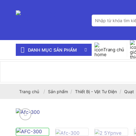
Bỏ
qua
Tìm
nội
kiếm:
dung
Trang chủ
DANH MỤC SẢN PHẨM
/
/
/
Trang chủ
Sản phẩm
Thiết Bị - Vật Tư Điện
Quạt