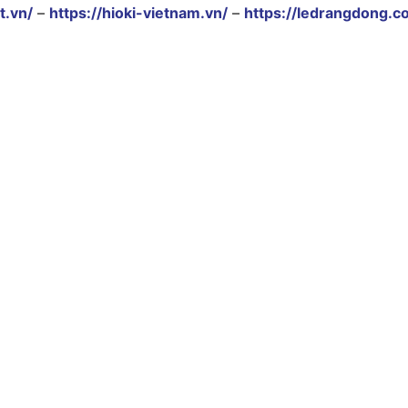
t.vn/
–
https://hioki-vietnam.vn/
–
https://ledrangdong.c