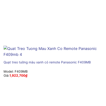
Quạt treo tường màu xanh có remote Panasonic F409MB
Model:
F409MB
Giá:
1,922,700
₫