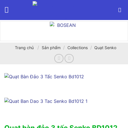
Bỏ
qua
nội
dung
/
/
/
Trang chủ
Sản phẩm
Collections
Quạt Senko
Quạt bàn đảo 3 tấc Senko BD1012