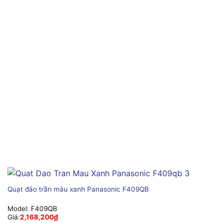
Quạt đảo trần màu xanh Panasonic F409QB
Model:
F409QB
Giá:
2,168,200
₫