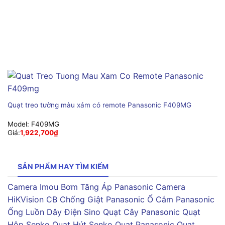
Quạt treo tường màu xám có remote Panasonic F409MG
Model:
F409MG
Giá:
1,922,700
₫
SẢN PHẨM HAY TÌM KIẾM
Camera Imou
Bơm Tăng Áp Panasonic
Camera
HiKVision
CB Chống Giật Panasonic
Ổ Cắm Panasonic
Ống Luồn Dây Điện Sino
Quạt Cây Panasonic
Quạt
Hộp Senko
Quạt Hút Senko
Quạt Panasonic
Quạt