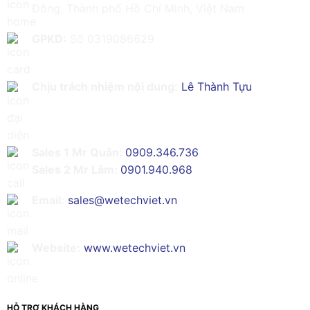
Đông, Thành phố Hồ Chí Minh, Việt Nam
GPKD:
Số 0319086629
Chịu trách nhiệm nội dung:
Lê Thành Tựu
Sales 1 Mr Quân:
0909.346.736
Sales 2 Mr Lâm:
0901.940.968
Email:
sales@wetechviet.vn
Website:
www.wetechviet.vn
HỖ TRỢ KHÁCH HÀNG