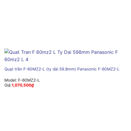
Quạt trần F-60MZ2-L (ty dài 59.8mm) Panasonic F-60MZ2-L
Model:
F-60MZ2-L
Giá:
1,070,500
₫