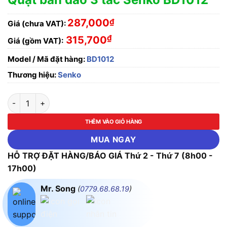
287,000
₫
Giá (chưa VAT):
₫
315,700
Giá (gồm VAT):
Model / Mã đặt hàng:
BD1012
Thương hiệu:
Senko
Quạt bàn đảo 3 tấc Senko BD1012 số lượng
THÊM VÀO GIỎ HÀNG
MUA NGAY
HỖ TRỢ ĐẶT HÀNG/BÁO GIÁ Thứ 2 - Thứ 7 (8h00 -
17h00)
Mr. Song
(
0779.68.68.19
)