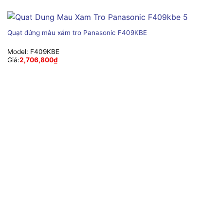
Quạt đứng màu xám tro Panasonic F409KBE
Model:
F409KBE
Giá:
2,706,800
₫