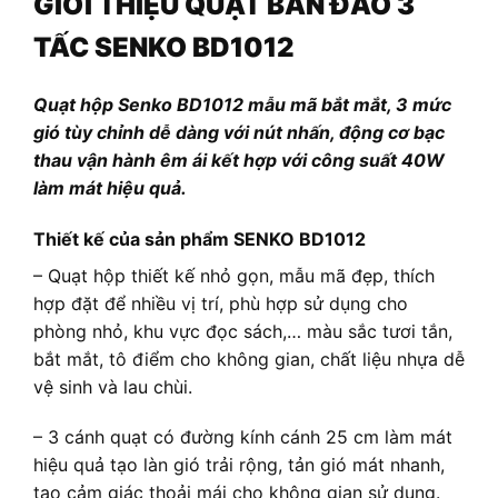
GIỚI THIỆU QUẠT BÀN ĐẢO 3
TẤC SENKO BD1012
Quạt hộp Senko BD1012 mẫu mã bắt mắt, 3 mức
gió tùy chỉnh dễ dàng với nút nhấn, động cơ bạc
thau vận hành êm ái kết hợp với công suất 40W
làm mát hiệu quả.
Thiết kế của sản phẩm SENKO BD1012
– Quạt hộp thiết kế nhỏ gọn, mẫu mã đẹp, thích
hợp đặt để nhiều vị trí, phù hợp sử dụng cho
phòng nhỏ, khu vực đọc sách,… màu sắc tươi tắn,
bắt mắt, tô điểm cho không gian, chất liệu nhựa dễ
vệ sinh và lau chùi.
– 3 cánh quạt có đường kính cánh 25 cm làm mát
hiệu quả tạo làn gió trải rộng, tản gió mát nhanh,
tạo cảm giác thoải mái cho không gian sử dụng.