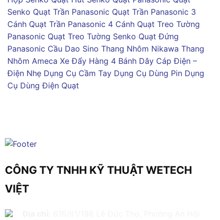
Senko
Quạt Trần Panasonic
Quạt Trần Panasonic 3
Cánh
Quạt Trần Panasonic 4 Cánh
Quạt Treo Tường
Panasonic
Quạt Treo Tường Senko
Quạt Đứng
Panasonic
Cầu Dao Sino
Thang Nhôm Nikawa
Thang
Nhôm Ameca
Xe Đẩy Hàng 4 Bánh
Dây Cáp Điện –
Điện Nhẹ
Dụng Cụ Cầm Tay
Dụng Cụ Dùng Pin
Dụng
Cụ Dùng Điện
Quạt
CÔNG TY TNHH KỸ THUẬT WETECH
VIỆT
Địa chỉ:
616/61/198 Lê Đức Thọ, Phường An Hội