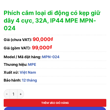
Phích cắm loại di động có kẹp giữ
dây 4 cực, 32A, IP44 MPE MPN-
024
90,000
₫
Giá (chưa VAT):
₫
99,000
Giá (gồm VAT):
Model / Mã đặt hàng:
MPN-024
Thương hiệu:
MPE
Xuất xứ:
Việt Nam
Bảo hành:
12 tháng
Phích cắm loại di động có kẹp giữ dây 4 cực, 32A, IP44 MPE 
THÊM VÀO GIỎ HÀNG