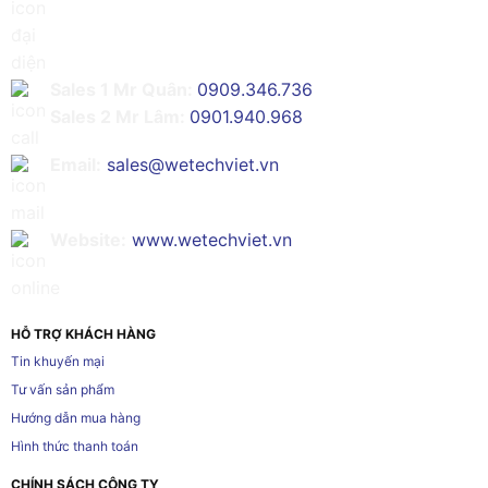
Sales 1 Mr Quân:
0909.346.736
Sales 2 Mr Lâm:
0901.940.968
Email:
sales@wetechviet.vn
Website:
www.wetechviet.vn
HỖ TRỢ KHÁCH HÀNG
Tin khuyến mại
Tư vấn sản phẩm
Hướng dẫn mua hàng
Hình thức thanh toán
CHÍNH SÁCH CÔNG TY