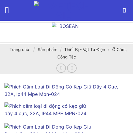
Bỏ
qua
nội
dung
/
/
/
Trang chủ
Sản phẩm
Thiết Bị - Vật Tư Điện
Ổ Cắm,
Công Tắc