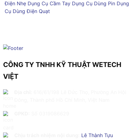
Điện Nhẹ
Dụng Cụ Cầm Tay
Dụng Cụ Dùng Pin
Dụng
Cụ Dùng Điện
Quạt
CÔNG TY TNHH KỸ THUẬT WETECH
VIỆT
Địa chỉ:
616/61/198 Lê Đức Thọ, Phường An Hội
Đông, Thành phố Hồ Chí Minh, Việt Nam
GPKD:
Số 0319086629
Chịu trách nhiệm nội dung:
Lê Thành Tựu