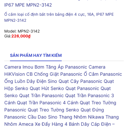
Ổ cắm loại cố định bắt trên bảng điện 4 cực, 16A, IP67 MPE
MPN2-3142
Model:
MPN2-3142
Giá:
226,000
₫
SẢN PHẨM HAY TÌM KIẾM
Camera Imou
Bơm Tăng Áp Panasonic
Camera
HiKVision
CB Chống Giật Panasonic
Ổ Cắm Panasonic
Ống Luồn Dây Điện Sino
Quạt Cây Panasonic
Quạt
Hộp Senko
Quạt Hút Senko
Quạt Panasonic
Quạt
Senko
Quạt Trần Panasonic
Quạt Trần Panasonic 3
Cánh
Quạt Trần Panasonic 4 Cánh
Quạt Treo Tường
Panasonic
Quạt Treo Tường Senko
Quạt Đứng
Panasonic
Cầu Dao Sino
Thang Nhôm Nikawa
Thang
Nhôm Ameca
Xe Đẩy Hàng 4 Bánh
Dây Cáp Điện –