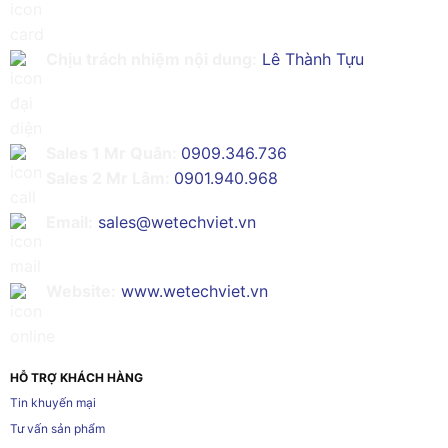
Chịu trách nhiệm nội dung:
Lê Thành Tựu
Sales 1 Mr Quân:
0909.346.736
Sales 2 Mr Lâm:
0901.940.968
Email:
sales@wetechviet.vn
Website:
www.wetechviet.vn
HỖ TRỢ KHÁCH HÀNG
Tin khuyến mại
Tư vấn sản phẩm