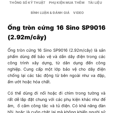
THÔNG SỐ KỸ THUẬT
PHỤ KIỆN MUA THÊM
TÀI LIỆU
BÌNH LUẬN & ĐÁNH GIÁ
VIDEO
Ống tròn cứng 16 Sino SP9016
(2.92m/cây)
Ống tròn cứng 16 Sino SP9016 (2.92m/cây)
là sản
phẩm dùng để bảo vệ và dẫn dây điện trong các
công trình xây dựng, từ dân dụng đến công
nghiệp. Cung cấp một lớp bảo vệ cho dây điện
chống lại các tác động từ bên ngoài như va đập,
ẩm ướt hoặc hóa chất.
Có thể dùng đi nổi hoặc đi chìm trong tường và
rất dễ lắp đặt chung với các phụ kiện khác như đế
âm, ổ cắm công tắc và tủ điện. Có khả năng đàn
hồi, hoặc là cuộn chặt lại mà không khiến người sử