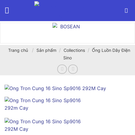
Bỏ
qua
nội
dung
/
/
/
Trang chủ
Sản phẩm
Collections
Ống Luồn Dây Điện
Sino