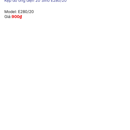
Kẹp đỡ ống điện 20 Sino E280/20
Model:
E280/20
Giá:
900
₫