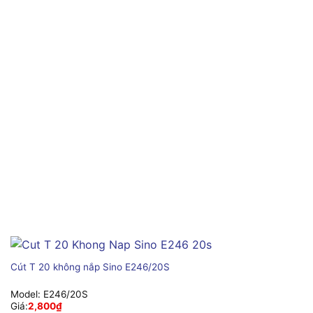
Cút T 20 không nắp Sino E246/20S
Model:
E246/20S
Giá:
2,800
₫