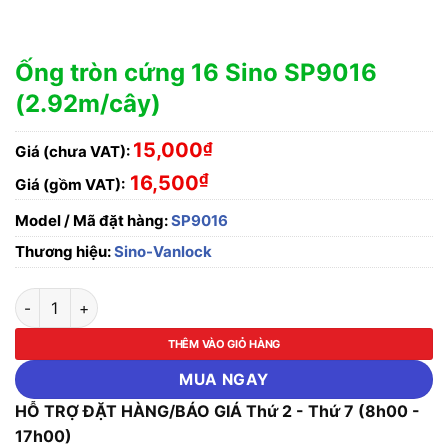
Ống tròn cứng 16 Sino SP9016
(2.92m/cây)
15,000
₫
Giá (chưa VAT):
₫
16,500
Giá (gồm VAT):
Model / Mã đặt hàng:
SP9016
Thương hiệu:
Sino-Vanlock
Ống tròn cứng 16 Sino SP9016 (2.92m/cây) số lượng
THÊM VÀO GIỎ HÀNG
MUA NGAY
HỖ TRỢ ĐẶT HÀNG/BÁO GIÁ Thứ 2 - Thứ 7 (8h00 -
17h00)