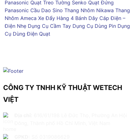
Panasonic
Quạt Treo Tường Senko
Quạt Đứng
Panasonic
Cầu Dao Sino
Thang Nhôm Nikawa
Thang
Nhôm Ameca
Xe Đẩy Hàng 4 Bánh
Dây Cáp Điện –
Điện Nhẹ
Dụng Cụ Cầm Tay
Dụng Cụ Dùng Pin
Dụng
Cụ Dùng Điện
Quạt
CÔNG TY TNHH KỸ THUẬT WETECH
VIỆT
Địa chỉ:
616/61/198 Lê Đức Thọ, Phường An Hội
Đông, Thành phố Hồ Chí Minh, Việt Nam
GPKD:
Số 0319086629