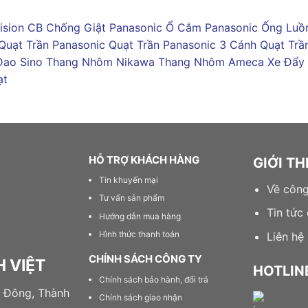
ision
CB Chống Giật Panasonic
Ổ Cắm Panasonic
Ống Luồn
Quạt Trần Panasonic
Quạt Trần Panasonic 3 Cánh
Quạt Trầ
Dao Sino
Thang Nhôm Nikawa
Thang Nhôm Ameca
Xe Đẩy
ạt
HỖ TRỢ KHÁCH HÀNG
GIỚI T
Tin khuyến mại
Về công
Tư vấn sản phẩm
Tin tức
Hướng dẫn mua hàng
Hình thức thanh toán
Liên hệ
CHÍNH SÁCH CÔNG TY
 VIỆT
HOTLIN
Chính sách bảo hành, đổi trả
 Đông, Thành
Chính sách giao nhận