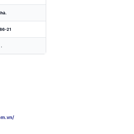
hà.
86-21
.
om.vn/