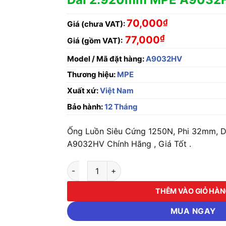
70,000
₫
Giá (chưa VAT):
₫
77,000
Giá (gồm VAT):
Model / Mã đặt hàng:
A9032HV
Thương hiệu:
MPE
Xuất xứ:
Việt Nam
Bảo hành:
12 Tháng
Ống Luồn Siêu Cứng 1250N, Phi 32mm, 
A9032HV Chính Hãng , Giá Tốt .
Ống Luồn Siêu Cứng 1250N, Phi 32mm, Dài
THÊM VÀO GIỎ HÀ
MUA NGAY