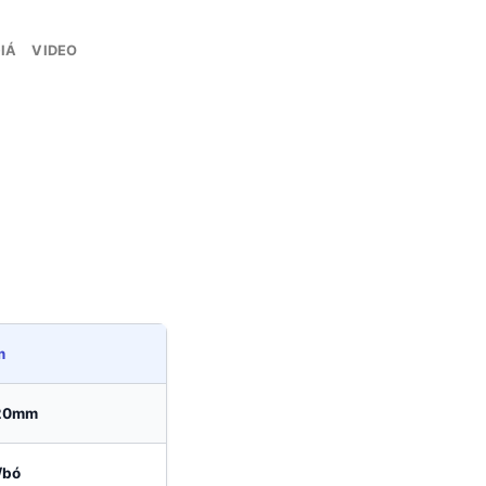
IÁ
VIDEO
E A9032HV
m
20mm
/bó