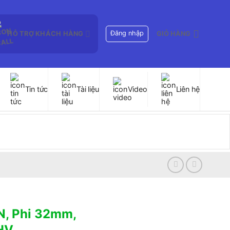
Đăng nhập
HỖ TRỢ KHÁCH HÀNG
GIỎ HÀNG
Tin tức
Tài liệu
Video
Liên hệ
N, Phi 32mm,
HV