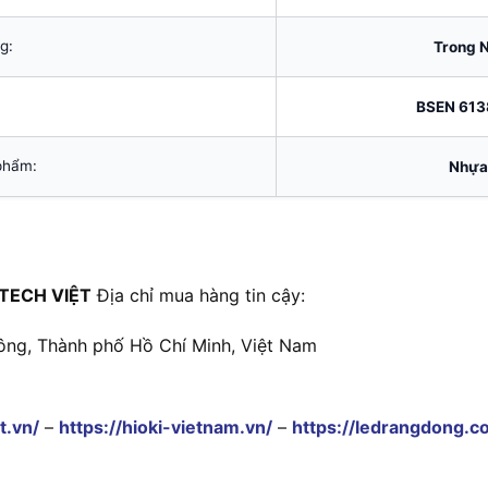
g:
Trong N
BSEN 613
phẩm:
Nhựa 
TECH VIỆT
Địa chỉ mua hàng tin cậy:
ông, Thành phố Hồ Chí Minh, Việt Nam
t.vn/
–
https://hioki-vietnam.vn/
–
https://ledrangdong.c