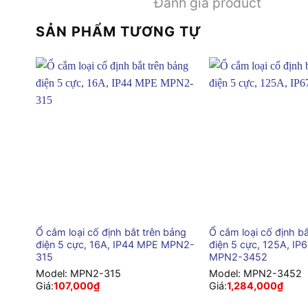
Đánh giá product
SẢN PHẨM TƯƠNG TỰ
+
+
Ổ cắm loại cố định bắt trên bảng
Ổ cắm loại cố định bắ
điện 5 cực, 16A, IP44 MPE MPN2-
điện 5 cực, 125A, IP
315
MPN2-3452
Model:
MPN2-315
Model:
MPN2-3452
Giá:
107,000
₫
Giá:
1,284,000
₫