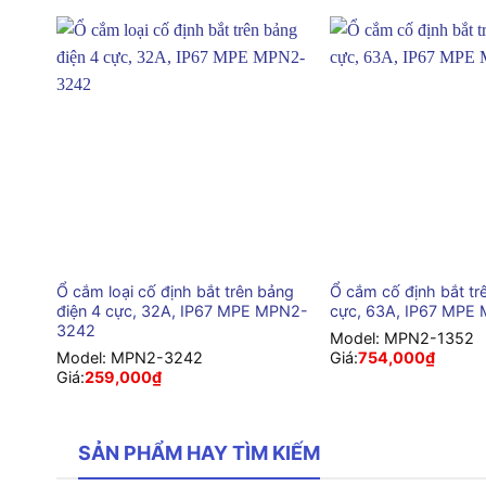
+
+
Ổ cắm loại cố định bắt trên bảng
Ổ cắm cố định bắt tr
điện 4 cực, 32A, IP67 MPE MPN2-
cực, 63A, IP67 MPE
3242
Model:
MPN2-1352
Model:
MPN2-3242
Giá:
754,000
₫
Giá:
259,000
₫
SẢN PHẨM HAY TÌM KIẾM