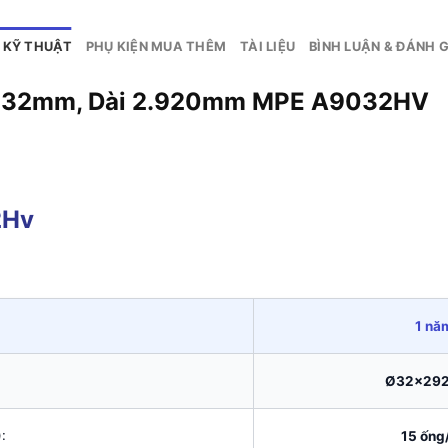
 KỸ THUẬT
PHỤ KIỆN MUA THÊM
TÀI LIỆU
BÌNH LUẬN & ĐÁNH G
N, Phi 32mm, Dài 2.920mm MP
1 nă
Ø32x29
:
15 ống