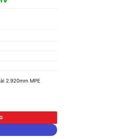
Dài 2.920mm MPE
 2.920mm MPE A9032HV số lượng
NG