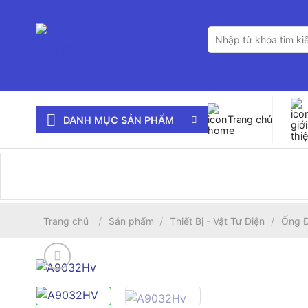
Bỏ
qua
Tìm
nội
kiếm:
dung
Trang chủ
DANH MỤC SẢN PHẨM
/
/
/
Trang chủ
Sản phẩm
Thiết Bị - Vật Tư Điện
Ống Đ