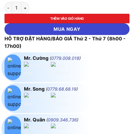
Ổn Áp 3 Pha 15KVA FUSHIN NL Mặt Trời Dải 350V~500V Ra 38
THÊM VÀO GIỎ HÀNG
MUA NGAY
HỖ TRỢ ĐẶT HÀNG/BÁO GIÁ Thứ 2 - Thứ 7 (8h00 -
17h00)
Mr. Cường
(
0779.008.018
)
Mr. Song
(
0779.68.68.19
)
Mr. Quân
(
0909.346.736
)