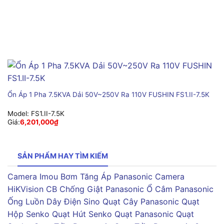
Ổn Áp 1 Pha 7.5KVA Dải 50V~250V Ra 110V FUSHIN FS1.II-7.5K
Model:
FS1.II-7.5K
Giá:
6,201,000
₫
SẢN PHẨM HAY TÌM KIẾM
Camera Imou
Bơm Tăng Áp Panasonic
Camera
HiKVision
CB Chống Giật Panasonic
Ổ Cắm Panasonic
Ống Luồn Dây Điện Sino
Quạt Cây Panasonic
Quạt
Hộp Senko
Quạt Hút Senko
Quạt Panasonic
Quạt