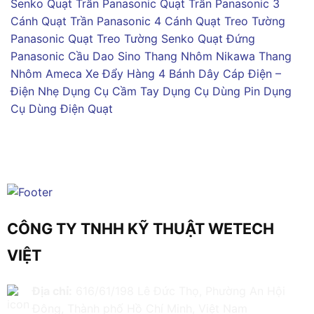
Senko
Quạt Trần Panasonic
Quạt Trần Panasonic 3
Cánh
Quạt Trần Panasonic 4 Cánh
Quạt Treo Tường
Panasonic
Quạt Treo Tường Senko
Quạt Đứng
Panasonic
Cầu Dao Sino
Thang Nhôm Nikawa
Thang
Nhôm Ameca
Xe Đẩy Hàng 4 Bánh
Dây Cáp Điện –
Điện Nhẹ
Dụng Cụ Cầm Tay
Dụng Cụ Dùng Pin
Dụng
Cụ Dùng Điện
Quạt
CÔNG TY TNHH KỸ THUẬT WETECH
VIỆT
Địa chỉ:
616/61/198 Lê Đức Thọ, Phường An Hội
Đông, Thành phố Hồ Chí Minh, Việt Nam