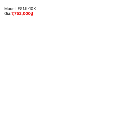
Model:
FS1.II-10K
Giá:
7,752,000
₫