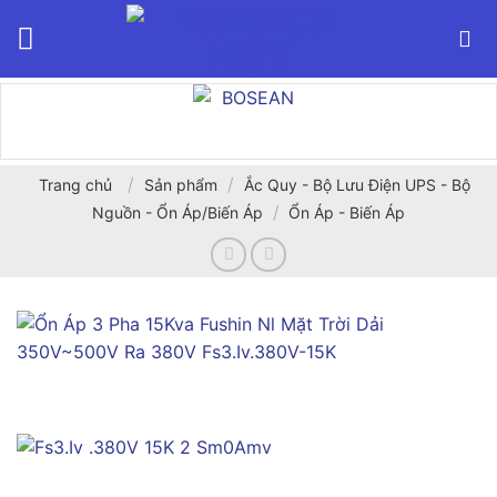
Bỏ
qua
nội
dung
/
/
Trang chủ
Sản phẩm
Ắc Quy - Bộ Lưu Điện UPS - Bộ
/
Nguồn - Ổn Áp/Biến Áp
Ổn Áp - Biến Áp