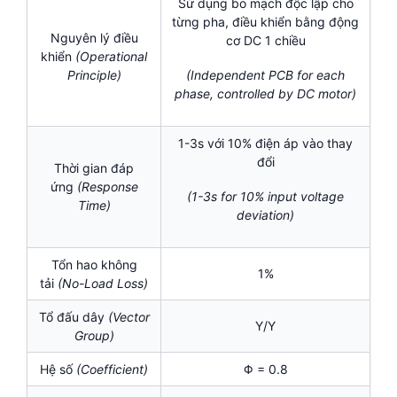
Sử dụng bo mạch độc lập cho
từng pha, điều khiển bằng động
Nguyên lý điều
cơ DC 1 chiều
khiển
(Operational
Principle)
(Independent PCB for each
phase, controlled by DC motor)
1-3s với 10% điện áp vào thay
đổi
Thời gian đáp
ứng
(Response
(1-3s for 10% input voltage
Time)
deviation)
Tổn hao không
1%
tải
(No-Load Loss)
Tổ đấu dây
(Vector
Y/Y
Group)
Hệ số
(Coefficient)
Φ = 0.8