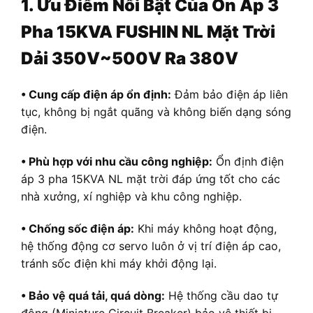
1. Ưu Điểm Nổi Bật Của
Ổn Áp 3
Pha 15KVA FUSHIN NL Mặt Trời
Dải 350V~500V Ra 380V
• Cung cấp điện áp ổn định:
Đảm bảo điện áp liên
tục, không bị ngắt quãng và không biến dạng sóng
điện.
• Phù hợp với nhu cầu công nghiệp:
Ổn định điện
áp 3 pha 15KVA NL mặt trời đáp ứng tốt cho các
nhà xưởng, xí nghiệp và khu công nghiệp.
• Chống sốc điện áp:
Khi máy không hoạt động,
hệ thống động cơ servo luôn ở vị trí điện áp cao,
tránh sốc điện khi máy khởi động lại.
• Bảo vệ quá tải, quá dòng:
Hệ thống cầu dao tự
động (Miniature Circuit Breaker) bảo vệ thiết bị.