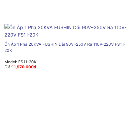
Ổn Áp 1 Pha 20KVA FUSHIN Dải 90V~250V Ra 110V-220V FS1.I-
20K
Model:
FS1.I-20K
Giá:
11,970,000
₫