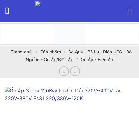
Bỏ
qua
nội
dung
/
/
Trang chủ
Sản phẩm
Ắc Quy - Bộ Lưu Điện UPS - Bộ
/
Nguồn - Ổn Áp/Biến Áp
Ổn Áp - Biến Áp