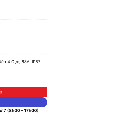
Xéo 4 Cực, 63A, IP67
 4 Cực, 63A, IP67 MPE MPN2-4342 số lượng
NG
 7 (8h00 - 17h00)