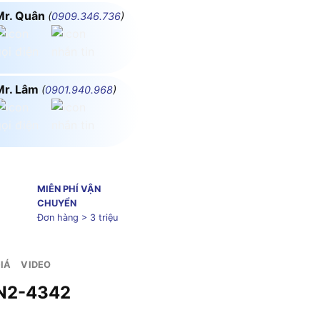
Mr. Quân
(
0909.346.736
)
Mr. Lâm
(
0901.940.968
)
MIỄN PHÍ VẬN
CHUYỂN
Đơn hàng > 3 triệu
IÁ
VIDEO
E MPN2-4342