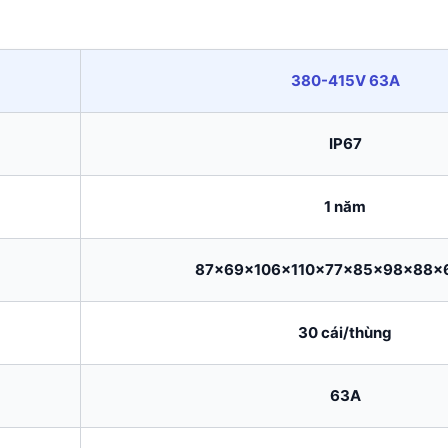
380-415V 63A
IP67
1 năm
87x69x106x110x77x85x98x88x
30 cái/thùng
63A