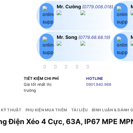
Mr. Cường
(
0779.008.018
)
Mr. Song
(
0779.68.68.19
)
TIẾT KIỆM CHI PHÍ
HOTLINE
g
Giá tốt nhất thị
0901.940.968
trường
 KỸ THUẬT
PHỤ KIỆN MUA THÊM
TÀI LIỆU
BÌNH LUẬN & ĐÁNH G
Bảng Điện Xéo 4 Cực, 63A, IP67 MP