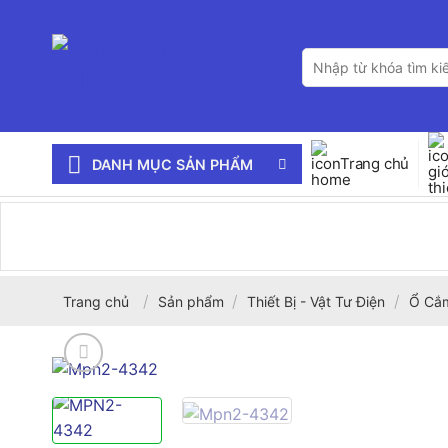
Bỏ
qua
Tìm
nội
kiếm:
dung
Trang chủ
DANH MỤC SẢN PHẨM
/
/
/
Trang chủ
Sản phẩm
Thiết Bị - Vật Tư Điện
Ổ Cắm