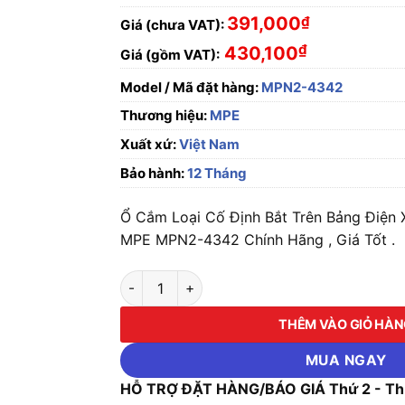
391,000
₫
Giá (chưa VAT):
₫
430,100
Giá (gồm VAT):
Model / Mã đặt hàng:
MPN2-4342
Thương hiệu:
MPE
Xuất xứ:
Việt Nam
Bảo hành:
12 Tháng
Ổ Cắm Loại Cố Định Bắt Trên Bảng Điện 
MPE MPN2-4342 Chính Hãng , Giá Tốt .
Ổ Cắm Loại Cố Định Bắt Trên Bảng Điện Xéo
THÊM VÀO GIỎ HÀ
MUA NGAY
HỖ TRỢ ĐẶT HÀNG/BÁO GIÁ Thứ 2 - Thứ