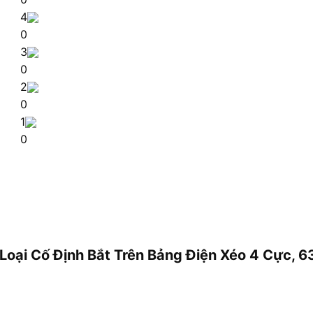
4
0
3
0
2
0
1
0
m Loại Cố Định Bắt Trên Bảng Điện Xéo 4 Cực,