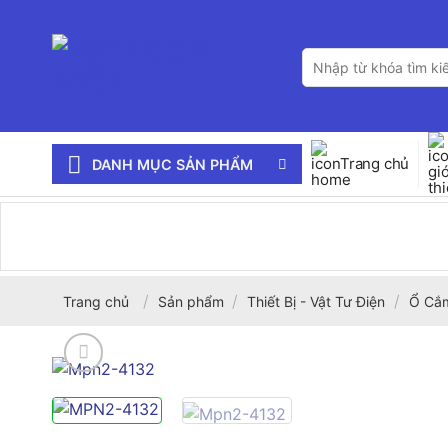
Bỏ
qua
Tìm
nội
kiếm:
dung
Trang chủ
DANH MỤC SẢN PHẨM
/
/
/
Trang chủ
Sản phẩm
Thiết Bị - Vật Tư Điện
Ổ Cắm