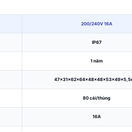
200/240V 16A
IP67
1 năm
47x31x62x64x48x48x53x49x5,
80 cái/thùng
16A