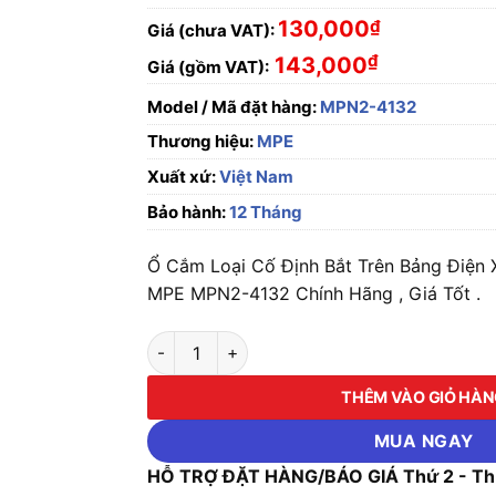
130,000
₫
Giá (chưa VAT):
₫
143,000
Giá (gồm VAT):
Model / Mã đặt hàng:
MPN2-4132
Thương hiệu:
MPE
Xuất xứ:
Việt Nam
Bảo hành:
12 Tháng
Ổ Cắm Loại Cố Định Bắt Trên Bảng Điện 
MPE MPN2-4132 Chính Hãng , Giá Tốt .
Ổ Cắm Loại Cố Định Bắt Trên Bảng Điện Xéo 
THÊM VÀO GIỎ HÀ
MUA NGAY
HỖ TRỢ ĐẶT HÀNG/BÁO GIÁ Thứ 2 - Thứ