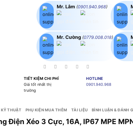
Mr. Lâm
(
0901.940.968
)
Mr. Cường
(
0779.008.018
)
TIẾT KIỆM CHI PHÍ
HOTLINE
g
Giá tốt nhất thị
0901.940.968
trường
 KỸ THUẬT
PHỤ KIỆN MUA THÊM
TÀI LIỆU
BÌNH LUẬN & ĐÁNH G
 Bảng Điện Xéo 3 Cực, 16A, IP67 