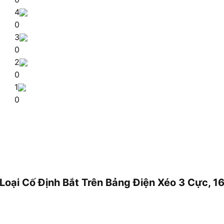
4
0
3
0
2
0
1
0
 Loại Cố Định Bắt Trên Bảng Điện Xéo 3 Cực,