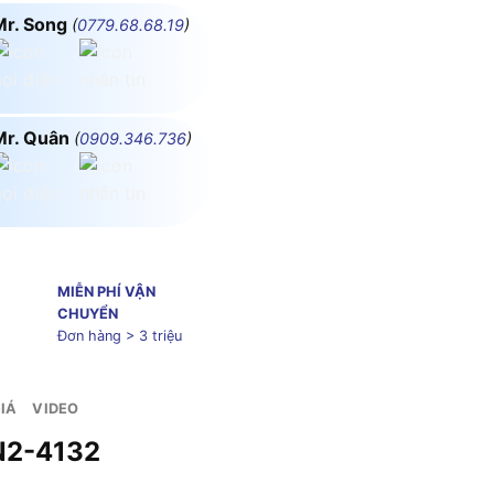
Mr. Song
(
0779.68.68.19
)
Mr. Quân
(
0909.346.736
)
MIỄN PHÍ VẬN
CHUYỂN
Đơn hàng > 3 triệu
IÁ
VIDEO
MPE MPN2-4132