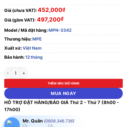
452,000
₫
Giá (chưa VAT):
₫
497,200
Giá (gồm VAT):
Model / Mã đặt hàng:
MPN-3342
Thương hiệu:
MPE
Xuất xứ:
Việt Nam
Bảo hành:
12 tháng
Ổ cắm loại cố định bắt trên bảng điện 4 cực, 63A, IP67 MPE 
THÊM VÀO GIỎ HÀNG
MUA NGAY
HỖ TRỢ ĐẶT HÀNG/BÁO GIÁ Thứ 2 - Thứ 7 (8h00 -
17h00)
Mr. Quân
(
0909.346.736
)