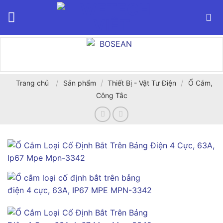
Bỏ
qua
nội
dung
/
/
/
Trang chủ
Sản phẩm
Thiết Bị - Vật Tư Điện
Ổ Cắm,
Công Tắc