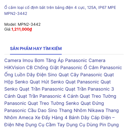
Ổ cắm loại cố định bắt trên bảng điện 4 cực, 125A, IP67 MPE
MPN2-3442
Model:
MPN2-3442
Giá:
1,211,000
₫
SẢN PHẨM HAY TÌM KIẾM
Camera Imou
Bơm Tăng Áp Panasonic
Camera
HiKVision
CB Chống Giật Panasonic
Ổ Cắm Panasonic
Ống Luồn Dây Điện Sino
Quạt Cây Panasonic
Quạt
Hộp Senko
Quạt Hút Senko
Quạt Panasonic
Quạt
Senko
Quạt Trần Panasonic
Quạt Trần Panasonic 3
Cánh
Quạt Trần Panasonic 4 Cánh
Quạt Treo Tường
Panasonic
Quạt Treo Tường Senko
Quạt Đứng
Panasonic
Cầu Dao Sino
Thang Nhôm Nikawa
Thang
Nhôm Ameca
Xe Đẩy Hàng 4 Bánh
Dây Cáp Điện –
Điện Nhẹ
Dụng Cụ Cầm Tay
Dụng Cụ Dùng Pin
Dụng