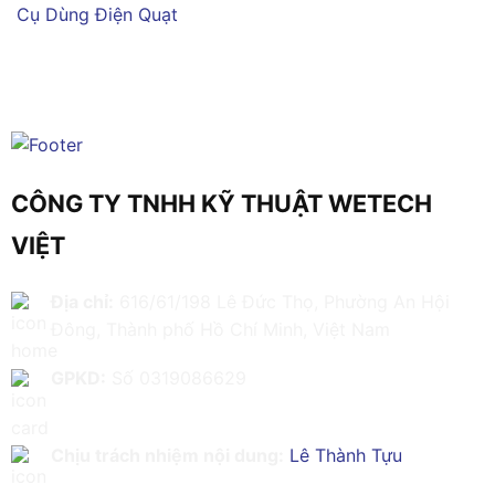
Cụ Dùng Điện
Quạt
CÔNG TY TNHH KỸ THUẬT WETECH
VIỆT
Địa chỉ:
616/61/198 Lê Đức Thọ, Phường An Hội
Đông, Thành phố Hồ Chí Minh, Việt Nam
GPKD:
Số 0319086629
Chịu trách nhiệm nội dung:
Lê Thành Tựu