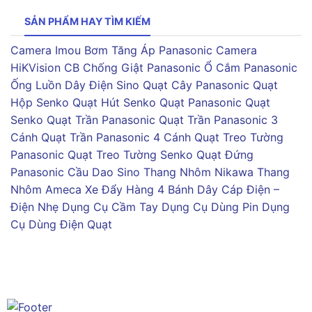
SẢN PHẨM HAY TÌM KIẾM
Camera Imou
Bơm Tăng Áp Panasonic
Camera
HiKVision
CB Chống Giật Panasonic
Ổ Cắm Panasonic
Ống Luồn Dây Điện Sino
Quạt Cây Panasonic
Quạt
Hộp Senko
Quạt Hút Senko
Quạt Panasonic
Quạt
Senko
Quạt Trần Panasonic
Quạt Trần Panasonic 3
Cánh
Quạt Trần Panasonic 4 Cánh
Quạt Treo Tường
Panasonic
Quạt Treo Tường Senko
Quạt Đứng
Panasonic
Cầu Dao Sino
Thang Nhôm Nikawa
Thang
Nhôm Ameca
Xe Đẩy Hàng 4 Bánh
Dây Cáp Điện –
Điện Nhẹ
Dụng Cụ Cầm Tay
Dụng Cụ Dùng Pin
Dụng
Cụ Dùng Điện
Quạt