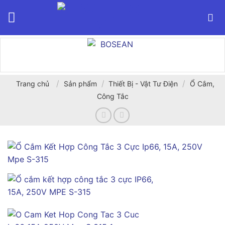
Bỏ
qua
nội
dung
/
/
/
Trang chủ
Sản phẩm
Thiết Bị - Vật Tư Điện
Ổ Cắm,
Công Tắc