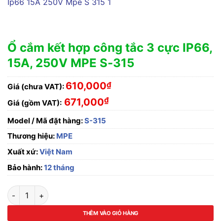
Ổ cắm kết hợp công tắc 3 cực IP66,
15A, 250V MPE S-315
610,000
₫
Giá (chưa VAT):
₫
671,000
Giá (gồm VAT):
Model / Mã đặt hàng:
S-315
Thương hiệu:
MPE
Xuất xứ:
Việt Nam
Bảo hành:
12 tháng
Ổ cắm kết hợp công tắc 3 cực IP66, 15A, 250V MPE S-315 số l
THÊM VÀO GIỎ HÀNG