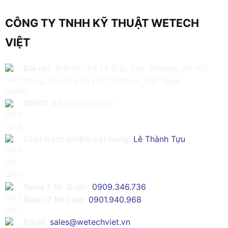
CÔNG TY TNHH KỸ THUẬT WETECH
VIỆT
Địa chỉ:
616/61/198 Lê Đức Thọ, Phường An Hội
Đông, Thành phố Hồ Chí Minh, Việt Nam
GPKD:
Số 0319086629
Chịu trách nhiệm nội dung:
Lê Thành Tựu
Sales 1 Mr Quân:
0909.346.736
Sales 2 Mr Lâm:
0901.940.968
Email:
sales@wetechviet.vn