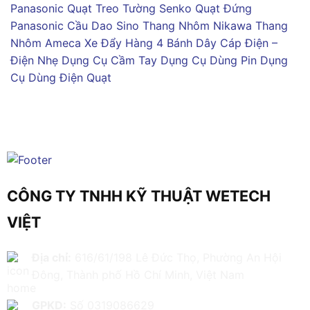
Panasonic
Quạt Treo Tường Senko
Quạt Đứng
Panasonic
Cầu Dao Sino
Thang Nhôm Nikawa
Thang
Nhôm Ameca
Xe Đẩy Hàng 4 Bánh
Dây Cáp Điện –
Điện Nhẹ
Dụng Cụ Cầm Tay
Dụng Cụ Dùng Pin
Dụng
Cụ Dùng Điện
Quạt
CÔNG TY TNHH KỸ THUẬT WETECH
VIỆT
Địa chỉ:
616/61/198 Lê Đức Thọ, Phường An Hội
Đông, Thành phố Hồ Chí Minh, Việt Nam
GPKD:
Số 0319086629