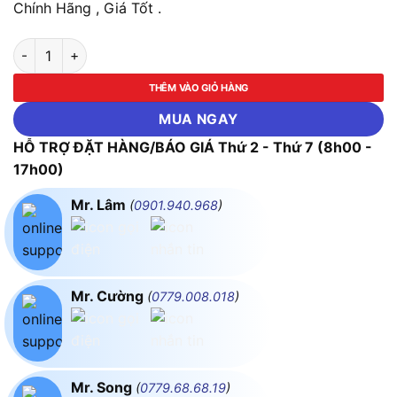
Chính Hãng , Giá Tốt .
Ổ Cắm Đơn Đa Năng 16A + 2 Lỗ MPE A20USMXXN số lượng
THÊM VÀO GIỎ HÀNG
MUA NGAY
HỖ TRỢ ĐẶT HÀNG/BÁO GIÁ Thứ 2 - Thứ 7 (8h00 -
17h00)
Mr. Lâm
(
0901.940.968
)
Mr. Cường
(
0779.008.018
)
Mr. Song
(
0779.68.68.19
)