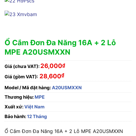
Ổ Cắm Đơn Đa Năng 16A + 2 Lỗ
MPE A20USMXXN
26,000
₫
Giá (chưa VAT):
₫
28,600
Giá (gồm VAT):
Model / Mã đặt hàng:
A20USMXXN
Thương hiệu:
MPE
Xuất xứ:
Việt Nam
Bảo hành:
12 Tháng
Ổ Cắm Đơn Đa Năng 16A + 2 Lỗ MPE A20USMXXN