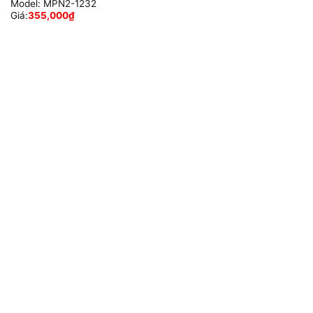
Model:
MPN2-1232
Giá:
355,000
₫