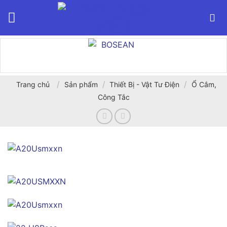
Bỏ
qua
nội
dung
/
/
/
Trang chủ
Sản phẩm
Thiết Bị - Vật Tư Điện
Ổ Cắm,
Công Tắc