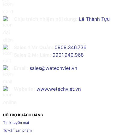
Chịu trách nhiệm nội dung:
Lê Thành Tựu
Sales 1 Mr Quân:
0909.346.736
Sales 2 Mr Lâm:
0901.940.968
Email:
sales@wetechviet.vn
Website:
www.wetechviet.vn
HỖ TRỢ KHÁCH HÀNG
Tin khuyến mại
Tư vấn sản phẩm