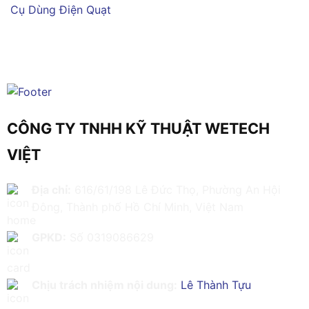
Cụ Dùng Điện
Quạt
CÔNG TY TNHH KỸ THUẬT WETECH
VIỆT
Địa chỉ:
616/61/198 Lê Đức Thọ, Phường An Hội
Đông, Thành phố Hồ Chí Minh, Việt Nam
GPKD:
Số 0319086629
Chịu trách nhiệm nội dung:
Lê Thành Tựu