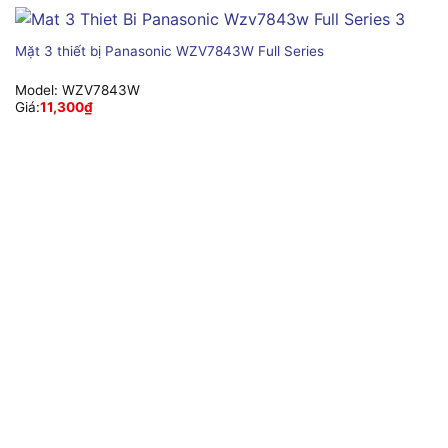
Mặt 3 thiết bị Panasonic WZV7843W Full Series
Model:
WZV7843W
Giá:
11,300
₫