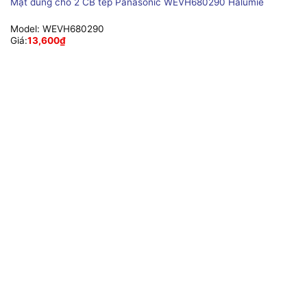
Mặt dùng cho 2 CB tép Panasonic WEVH680290 Halumie
Model:
WEVH680290
Giá:
13,600
₫