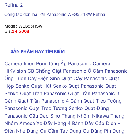
Công tắc đơn loại lớn Panasonic WEG5511SW Refina
Model:
WEG5511SW
Giá:
24,500
₫
SẢN PHẨM HAY TÌM KIẾM
Camera Imou
Bơm Tăng Áp Panasonic
Camera
HiKVision
CB Chống Giật Panasonic
Ổ Cắm Panasonic
Ống Luồn Dây Điện Sino
Quạt Cây Panasonic
Quạt
Hộp Senko
Quạt Hút Senko
Quạt Panasonic
Quạt
Senko
Quạt Trần Panasonic
Quạt Trần Panasonic 3
Cánh
Quạt Trần Panasonic 4 Cánh
Quạt Treo Tường
Panasonic
Quạt Treo Tường Senko
Quạt Đứng
Panasonic
Cầu Dao Sino
Thang Nhôm Nikawa
Thang
Nhôm Ameca
Xe Đẩy Hàng 4 Bánh
Dây Cáp Điện –
Điện Nhẹ
Dụng Cụ Cầm Tay
Dụng Cụ Dùng Pin
Dụng