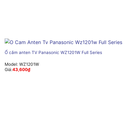
Ổ cắm anten TV Panasonic WZ1201W Full Series
Model:
WZ1201W
Giá:
43,600
₫