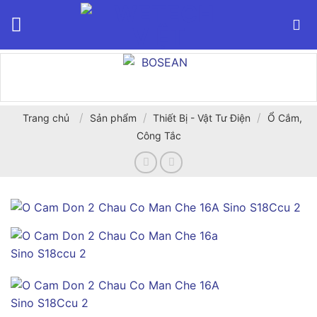
Bỏ
qua
nội
dung
/
/
/
Trang chủ
Sản phẩm
Thiết Bị - Vật Tư Điện
Ổ Cắm,
Công Tắc