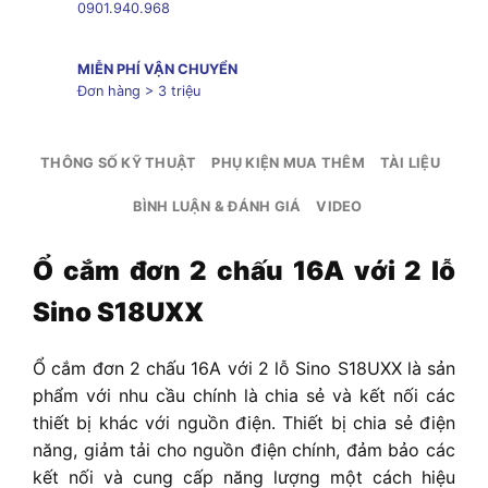
0901.940.968
MIỄN PHÍ VẬN CHUYỂN
Đơn hàng > 3 triệu
THÔNG SỐ KỸ THUẬT
PHỤ KIỆN MUA THÊM
TÀI LIỆU
BÌNH LUẬN & ĐÁNH GIÁ
VIDEO
Ổ cắm đơn 2 chấu 16A với 2 lỗ
Sino S18UXX
Ổ cắm đơn 2 chấu 16A với 2 lỗ Sino S18UXX
là sản
phẩm với nhu cầu chính là chia sẻ và kết nối các
thiết bị khác với nguồn điện. Thiết bị chia sẻ điện
năng, giảm tải cho nguồn điện chính, đảm bảo các
kết nối và cung cấp năng lượng một cách hiệu