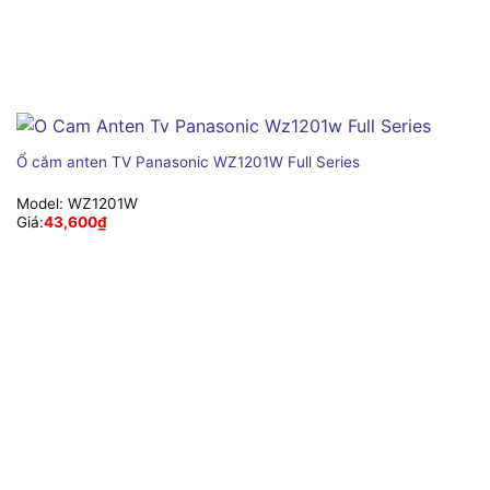
Ổ cắm anten TV Panasonic WZ1201W Full Series
Model:
WZ1201W
Giá:
43,600
₫