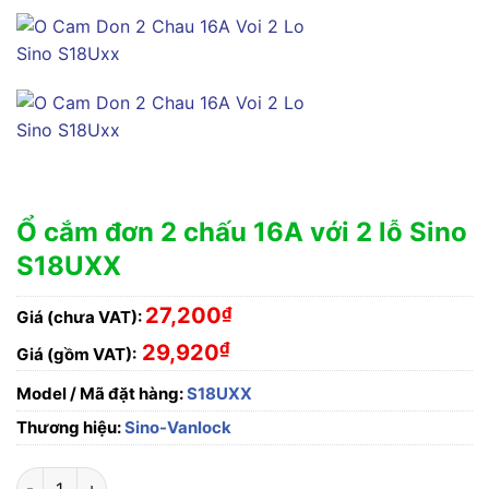
Ổ cắm đơn 2 chấu 16A với 2 lỗ Sino
S18UXX
27,200
₫
Giá (chưa VAT):
₫
29,920
Giá (gồm VAT):
Model / Mã đặt hàng:
S18UXX
Thương hiệu:
Sino-Vanlock
Ổ cắm đơn 2 chấu 16A với 2 lỗ Sino S18UXX số lượng