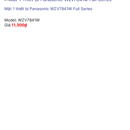
Mặt 1 thiết bị Panasonic WZV7841W Full Series
Model:
WZV7841W
Giá:
11,300
₫