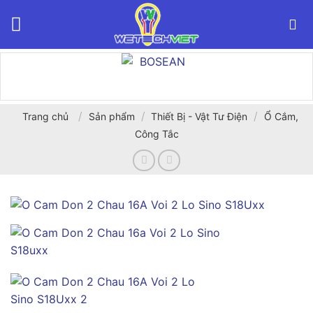
Bỏ
qua
nội
dung
/
/
/
Trang chủ
Sản phẩm
Thiết Bị - Vật Tư Điện
Ổ Cắm,
Công Tắc