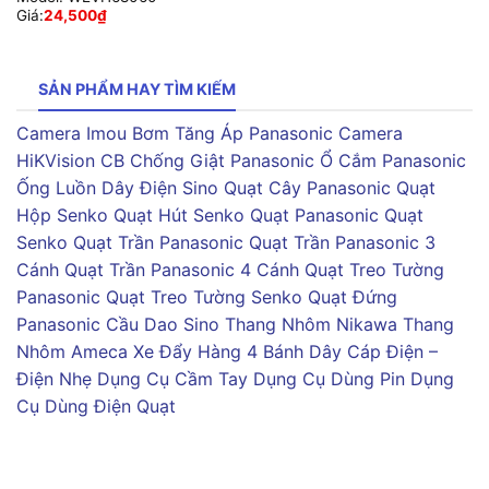
Giá:
24,500
₫
SẢN PHẨM HAY TÌM KIẾM
Camera Imou
Bơm Tăng Áp Panasonic
Camera
HiKVision
CB Chống Giật Panasonic
Ổ Cắm Panasonic
Ống Luồn Dây Điện Sino
Quạt Cây Panasonic
Quạt
Hộp Senko
Quạt Hút Senko
Quạt Panasonic
Quạt
Senko
Quạt Trần Panasonic
Quạt Trần Panasonic 3
Cánh
Quạt Trần Panasonic 4 Cánh
Quạt Treo Tường
Panasonic
Quạt Treo Tường Senko
Quạt Đứng
Panasonic
Cầu Dao Sino
Thang Nhôm Nikawa
Thang
Nhôm Ameca
Xe Đẩy Hàng 4 Bánh
Dây Cáp Điện –
Điện Nhẹ
Dụng Cụ Cầm Tay
Dụng Cụ Dùng Pin
Dụng
Cụ Dùng Điện
Quạt