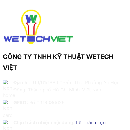
CÔNG TY TNHH KỸ THUẬT WETECH
VIỆT
Địa chỉ:
616/61/198 Lê Đức Thọ, Phường An Hội
Đông, Thành phố Hồ Chí Minh, Việt Nam
GPKD:
Số 0319086629
Chịu trách nhiệm nội dung:
Lê Thành Tựu