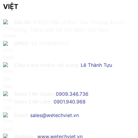
VIỆT
Địa chỉ:
616/61/198 Lê Đức Thọ, Phường An Hội
Đông, Thành phố Hồ Chí Minh, Việt Nam
GPKD:
Số 0319086629
Chịu trách nhiệm nội dung:
Lê Thành Tựu
Sales 1 Mr Quân:
0909.346.736
Sales 2 Mr Lâm:
0901.940.968
Email:
sales@wetechviet.vn
Website:
www.wetechviet.vn