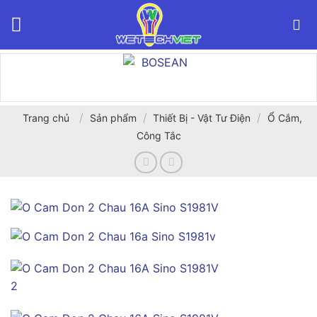
Bỏ
qua
nội
dung
/
/
/
Trang chủ
Sản phẩm
Thiết Bị - Vật Tư Điện
Ổ Cắm,
Công Tắc