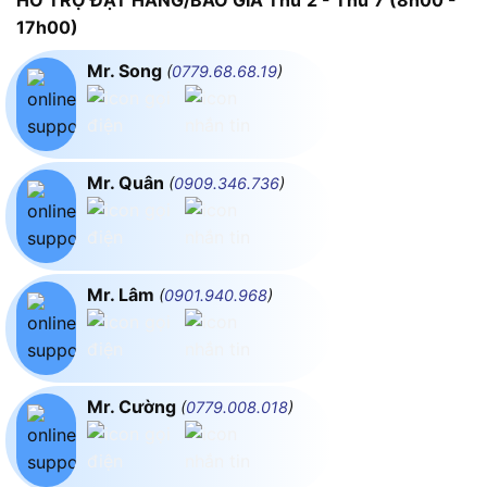
HỖ TRỢ ĐẶT HÀNG/BÁO GIÁ Thứ 2 - Thứ 7 (8h00 -
17h00)
Mr. Song
(
0779.68.68.19
)
Mr. Quân
(
0909.346.736
)
Mr. Lâm
(
0901.940.968
)
Mr. Cường
(
0779.008.018
)