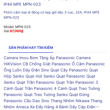
Phích cắm loại di động có kẹp giữ dây 3 cực, 32A, IP44 MPE
MPN-023
Model:
MPN-023
Giá:
87,000
₫
SẢN PHẨM HAY TÌM KIẾM
Camera Imou
Bơm Tăng Áp Panasonic
Camera
HiKVision
CB Chống Giật Panasonic
Ổ Cắm Panasonic
Ống Luồn Dây Điện Sino
Quạt Cây Panasonic
Quạt
Hộp Senko
Quạt Hút Senko
Quạt Panasonic
Quạt
Senko
Quạt Trần Panasonic
Quạt Trần Panasonic 3
Cánh
Quạt Trần Panasonic 4 Cánh
Quạt Treo Tường
Panasonic
Quạt Treo Tường Senko
Quạt Đứng
Panasonic
Cầu Dao Sino
Thang Nhôm Nikawa
Thang
Nhôm Ameca
Xe Đẩy Hàng 4 Bánh
Dây Cáp Điện –