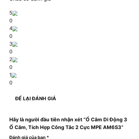
5
0
4
0
3
0
2
0
1
0
ĐỂ LẠI ĐÁNH GIÁ
Hãy là người đầu tiên nhận xét “Ổ Cắm Di Động 3
Ổ Cắm, Tích Hợp Công Tắc 2 Cực MPE AM6S3”
Đánh giá của bạn
*