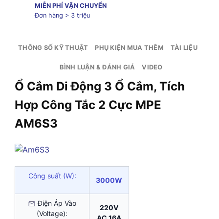
MIỄN PHÍ VẬN CHUYỂN
Đơn hàng > 3 triệu
THÔNG SỐ KỸ THUẬT
PHỤ KIỆN MUA THÊM
TÀI LIỆU
BÌNH LUẬN & ĐÁNH GIÁ
VIDEO
Ổ Cắm Di Động 3 Ổ Cắm, Tích
Hợp Công Tắc 2 Cực MPE
AM6S3
Công suất (W):
3000W
Điện Áp Vào
220V
(Voltage):
AC 16A