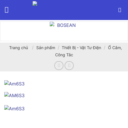
Bỏ
qua
nội
dung
/
/
/
Trang chủ
Sản phẩm
Thiết Bị - Vật Tư Điện
Ổ Cắm,
Công Tắc