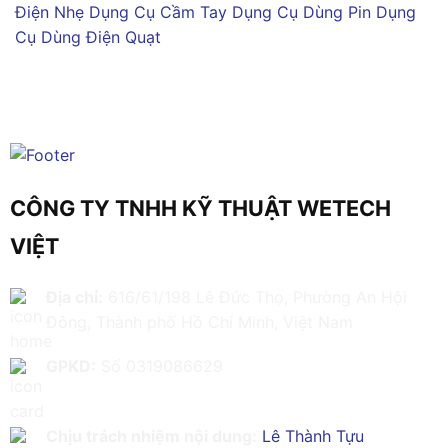
Điện Nhẹ
Dụng Cụ Cầm Tay
Dụng Cụ Dùng Pin
Dụng
Cụ Dùng Điện
Quạt
CÔNG TY TNHH KỸ THUẬT WETECH
VIỆT
Địa chỉ:
616/61/198 Lê Đức Thọ, Phường An Hội
Đông, Thành phố Hồ Chí Minh, Việt Nam
GPKD:
Số 0319086629
Chịu trách nhiệm nội dung:
Lê Thành Tựu