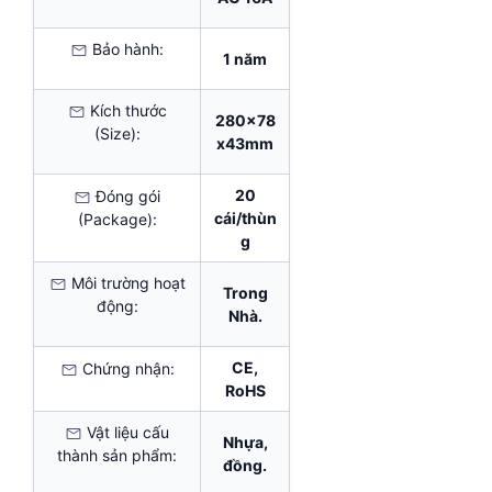
Bảo hành:
1 năm
Kích thước
280x78
(Size):
x43mm
20
Đóng gói
cái/thùn
(Package):
g
Môi trường hoạt
Trong
động:
Nhà.
CE,
Chứng nhận:
RoHS
Vật liệu cấu
Nhựa,
thành sản phẩm:
đồng.