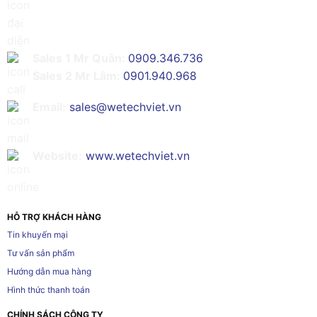
Sales 1 Mr Quân:
0909.346.736
Sales 2 Mr Lâm:
0901.940.968
Email:
sales@wetechviet.vn
Website:
www.wetechviet.vn
HỖ TRỢ KHÁCH HÀNG
Tin khuyến mại
Tư vấn sản phẩm
Hướng dẫn mua hàng
Hình thức thanh toán
CHÍNH SÁCH CÔNG TY