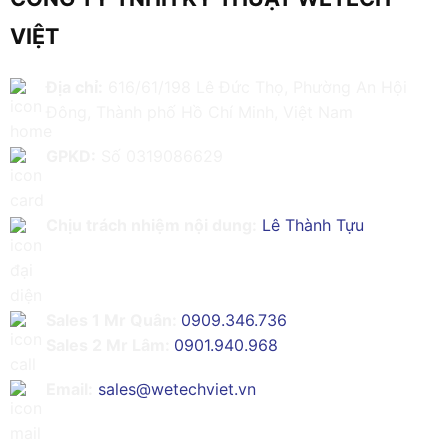
VIỆT
Địa chỉ:
616/61/198 Lê Đức Thọ, Phường An Hội
Đông, Thành phố Hồ Chí Minh, Việt Nam
GPKD:
Số 0319086629
Chịu trách nhiệm nội dung:
Lê Thành Tựu
Sales 1 Mr Quân:
0909.346.736
Sales 2 Mr Lâm:
0901.940.968
Email:
sales@wetechviet.vn