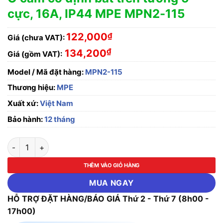
cực, 16A, IP44 MPE MPN2-115
122,000
₫
Giá (chưa VAT):
₫
134,200
Giá (gồm VAT):
Model / Mã đặt hàng:
MPN2-115
Thương hiệu:
MPE
Xuất xứ:
Việt Nam
Bảo hành:
12 tháng
Ổ cắm cố định bắt trên tường 5 cực, 16A, IP44 MPE MPN2-115 
THÊM VÀO GIỎ HÀNG
MUA NGAY
HỖ TRỢ ĐẶT HÀNG/BÁO GIÁ Thứ 2 - Thứ 7 (8h00 -
17h00)