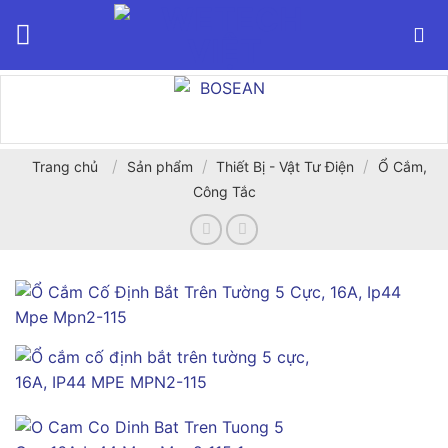
Bỏ
qua
nội
dung
/
/
/
Trang chủ
Sản phẩm
Thiết Bị - Vật Tư Điện
Ổ Cắm,
Công Tắc