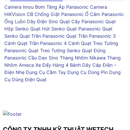
Camera Imou
Bơm Tăng Áp Panasonic
Camera
HiKVision
CB Chống Giật Panasonic
Ổ Cắm Panasonic
Ống Luồn Dây Điện Sino
Quạt Cây Panasonic
Quạt
Hộp Senko
Quạt Hút Senko
Quạt Panasonic
Quạt
Senko
Quạt Trần Panasonic
Quạt Trần Panasonic 3
Cánh
Quạt Trần Panasonic 4 Cánh
Quạt Treo Tường
Panasonic
Quạt Treo Tường Senko
Quạt Đứng
Panasonic
Cầu Dao Sino
Thang Nhôm Nikawa
Thang
Nhôm Ameca
Xe Đẩy Hàng 4 Bánh
Dây Cáp Điện –
Điện Nhẹ
Dụng Cụ Cầm Tay
Dụng Cụ Dùng Pin
Dụng
Cụ Dùng Điện
Quạt
CÔNG TY TNHH KỸ THUẬT WETECH