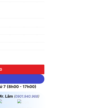
-A1E10S Màu Xanh dương 1NO số lượng
NG
 7 (8h00 - 17h00)
Mr. Lâm
(
0901.940.968
)