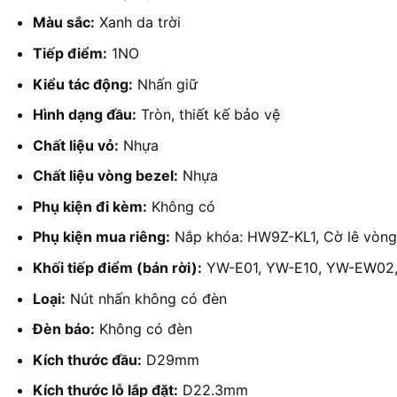
Màu sắc:
Xanh da trời
Tiếp điểm:
1NO
Kiểu tác động:
Nhấn giữ
Hình dạng đầu:
Tròn, thiết kế bảo vệ
Chất liệu vỏ:
Nhựa
Chất liệu vòng bezel:
Nhựa
Phụ kiện đi kèm:
Không có
Phụ kiện mua riêng:
Nắp khóa: HW9Z-KL1, Cờ lê vòn
Khối tiếp điểm (bán rời):
YW-E01, YW-E10, YW-EW02
Loại:
Nút nhấn không có đèn
Đèn báo:
Không có đèn
Kích thước đầu:
D29mm
Kích thước lỗ lắp đặt:
D22.3mm