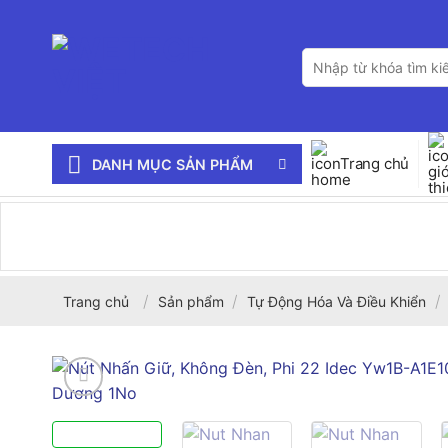
Bỏ
qua
Tìm
nội
kiếm:
dung
Trang chủ
DANH MỤC SẢN PHẨM
/
/
/
Trang chủ
Sản phẩm
Tự Động Hóa Và Điều Khiển