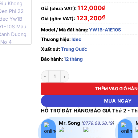
112,000
₫
Giá (chưa VAT):
₫
123,200
Giá (gồm VAT):
Model / Mã đặt hàng:
YW1B-A1E10S
Thương hiệu:
Idec
Xuất xứ:
Trung Quốc
Bảo hành:
12 tháng
Nút nhấn giữ, không đèn, phi 22 Idec YW1B
THÊM VÀO GIỎ HÀ
MUA NGAY
HỖ TRỢ ĐẶT HÀNG/BÁO GIÁ Thứ 2 - Thứ
Mr. Song
(
0779.68.68.19
)