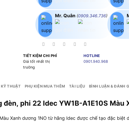
Mr. Quân
(
0909.346.736
)
TIẾT KIỆM CHI PHÍ
HOTLINE
g
Giá tốt nhất thị
0901.940.968
trường
 KỸ THUẬT
PHỤ KIỆN MUA THÊM
TÀI LIỆU
BÌNH LUẬN & ĐÁNH G
ng đèn, phi 22 Idec YW1B-A1E10S Màu
Màu Xanh dương 1NO từ hãng Idec được chế tạo đặc biệt d