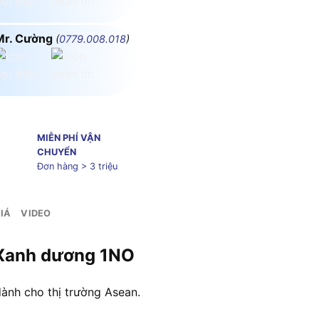
Mr. Cường
(
0779.008.018
)
MIỄN PHÍ VẬN
CHUYỂN
Đơn hàng > 3 triệu
IÁ
VIDEO
 Xanh dương 1NO
ành cho thị trường Asean.