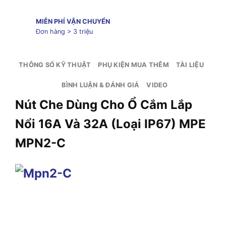
MIỄN PHÍ VẬN CHUYỂN
Đơn hàng > 3 triệu
THÔNG SỐ KỸ THUẬT
PHỤ KIỆN MUA THÊM
TÀI LIỆU
BÌNH LUẬN & ĐÁNH GIÁ
VIDEO
Nút Che Dùng Cho Ổ Cắm Lắp
Nổi 16A Và 32A (Loại IP67) MPE
MPN2-C