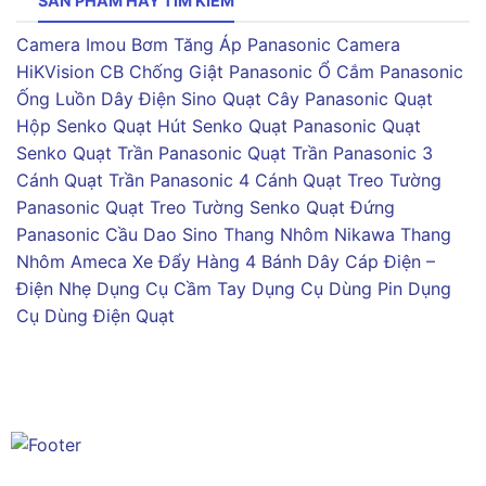
SẢN PHẨM HAY TÌM KIẾM
Camera Imou
Bơm Tăng Áp Panasonic
Camera
HiKVision
CB Chống Giật Panasonic
Ổ Cắm Panasonic
Ống Luồn Dây Điện Sino
Quạt Cây Panasonic
Quạt
Hộp Senko
Quạt Hút Senko
Quạt Panasonic
Quạt
Senko
Quạt Trần Panasonic
Quạt Trần Panasonic 3
Cánh
Quạt Trần Panasonic 4 Cánh
Quạt Treo Tường
Panasonic
Quạt Treo Tường Senko
Quạt Đứng
Panasonic
Cầu Dao Sino
Thang Nhôm Nikawa
Thang
Nhôm Ameca
Xe Đẩy Hàng 4 Bánh
Dây Cáp Điện –
Điện Nhẹ
Dụng Cụ Cầm Tay
Dụng Cụ Dùng Pin
Dụng
Cụ Dùng Điện
Quạt