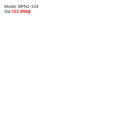
Model:
MPN2-324
Giá:
122,000
₫