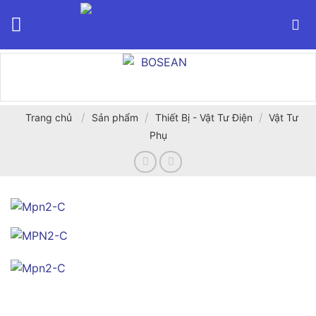
Bỏ
qua
nội
dung
/
/
/
Trang chủ
Sản phẩm
Thiết Bị - Vật Tư Điện
Vật Tư
Phụ