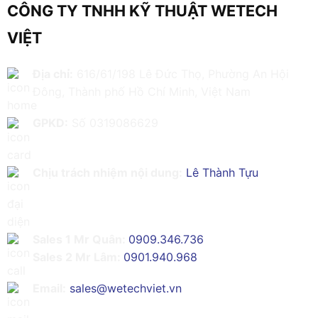
CÔNG TY TNHH KỸ THUẬT WETECH
VIỆT
Địa chỉ:
616/61/198 Lê Đức Thọ, Phường An Hội
Đông, Thành phố Hồ Chí Minh, Việt Nam
GPKD:
Số 0319086629
Chịu trách nhiệm nội dung:
Lê Thành Tựu
Sales 1 Mr Quân:
0909.346.736
Sales 2 Mr Lâm:
0901.940.968
Email:
sales@wetechviet.vn