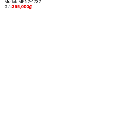
Model:
MPN2-1232
Giá:
355,000
₫